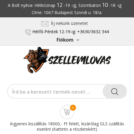
12
10
A Bolt nyitva: Hétköznap
-19 -ig, Szombaton
-18 -ig
Címe: 1067 Budapest Szondi u. 18/a.
Írj nekünk üzenetet
Hétfő-Péntek 12-19-ig: +3630/3632 344
Fiókom
0
Ingyenes kiszállítás 18000,- Ft felett, kizárólag GLS szállítás
esetén! (Kattints a részletekért)