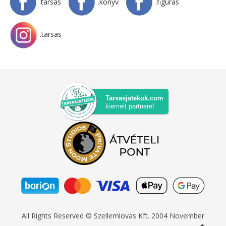
.tarsas
.konyv
.figuras
.tarsas
Tarsasjatekok.com
kiemelt partnere!
All Rights Reserved © Szellemlovas Kft. 2004 November