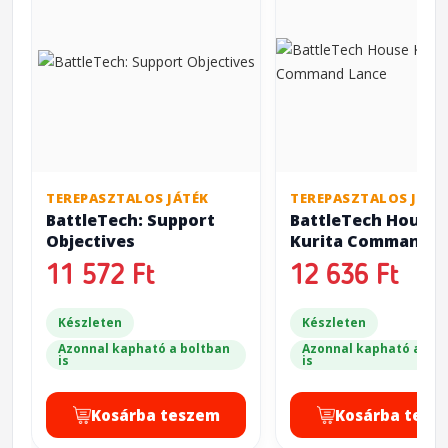
TEREPASZTALOS JÁTÉK
TEREPASZTALOS JÁTÉ
BattleTech: Support
BattleTech House
Objectives
Kurita Command L
11 572 Ft
12 636 Ft
Készleten
Készleten
Azonnal kapható a boltban
Azonnal kapható a bol
is
is
Kosárba teszem
Kosárba tesz