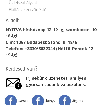
Üzletszabályzat
Elállás a szerződéstől
A bolt:
NYITVA hétköznap 12-19-ig, szombaton 10-
18-ig!
Cím: 1067 Budapest Szondi u. 18/a
Telefon: +3630/3632344 (Hétfő-Péntek 12-
19-ig)
Kérdésed van?
Írj nekünk üzenetet, amilyen
gyorsan tudunk válaszolunk.
.tarsas
.konyv
.figuras