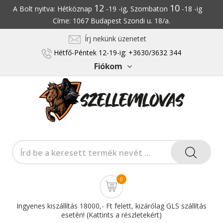
12
10
A Bolt nyitva: Hétköznap
-19 -ig, Szombaton
-18 -ig
Címe: 1067 Budapest Szondi u. 18/a.
Írj nekünk üzenetet
Hétfő-Péntek 12-19-ig: +3630/3632 344
Fiókom
0
Ingyenes kiszállítás 18000,- Ft felett, kizárólag GLS szállítás
esetén! (Kattints a részletekért)