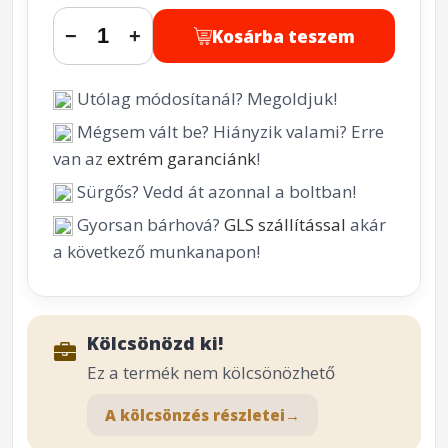
Kosárba teszem
−
+
Utólag módosítanál? Megoldjuk!
Mégsem vált be? Hiányzik valami? Erre
van az
extrém garanciánk
!
Sürgős? Vedd át azonnal a boltban!
Gyorsan bárhová?
GLS szállítással
akár
a következő munkanapon!
Kölcsönözd ki!
Ez a termék nem kölcsönözhető
A kölcsönzés részletei
→