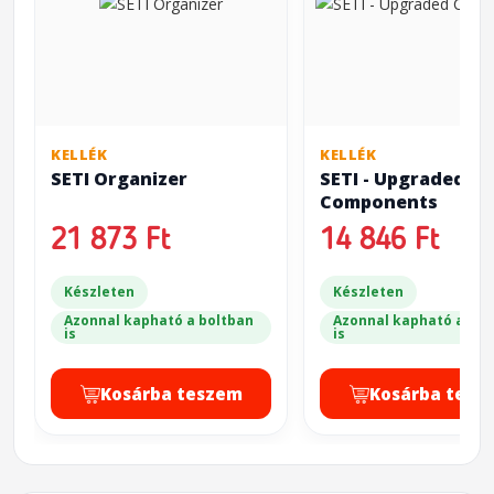
KELLÉK
KELLÉK
SETI Organizer
SETI - Upgraded
Components
21 873 Ft
14 846 Ft
Készleten
Készleten
Azonnal kapható a boltban
Azonnal kapható a bol
is
is
Kosárba teszem
Kosárba tesz