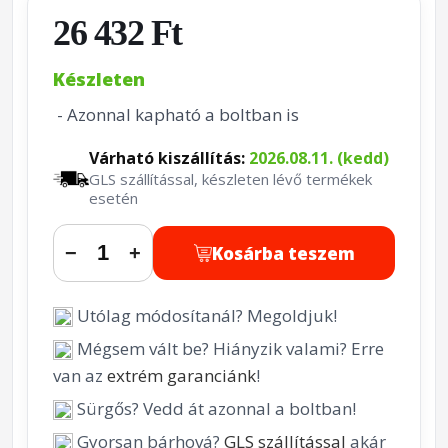
26 432 Ft
Készleten
- Azonnal kapható a boltban is
Várható kiszállítás:
2026.08.11. (kedd)
GLS szállítással, készleten lévő termékek
esetén
Kosárba teszem
−
+
Utólag módosítanál? Megoldjuk!
Mégsem vált be? Hiányzik valami? Erre
van az
extrém garanciánk
!
Sürgős? Vedd át azonnal a boltban!
Gyorsan bárhová?
GLS szállítással
akár