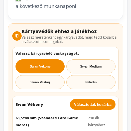
a következő munkanapon!
Kártyavédők ehhez a játékhoz
Válassz méretenként egy kártyavédőt, majd tedd kosárba
a választott csomagokat.
Válassz kártyavédő vastagságot:
Swan Vékony
Swan Medium
Swan Vastag
Paladin
Swan Vékony
Választottak kosárba
63,5*88 mm (Standard Card Game
218 db
méret)
kártyához