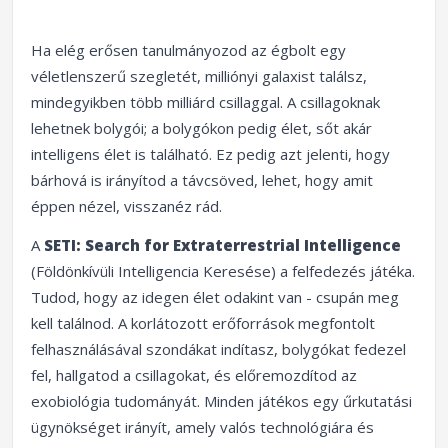
Ha elég erősen tanulmányozod az égbolt egy
véletlenszerű szegletét, milliónyi galaxist találsz,
mindegyikben több milliárd csillaggal. A csillagoknak
lehetnek bolygói; a bolygókon pedig élet, sőt akár
intelligens élet is található. Ez pedig azt jelenti, hogy
bárhová is irányítod a távcsöved, lehet, hogy amit
éppen nézel, visszanéz rád.
A
SETI: Search for Extraterrestrial Intelligence
(Földönkívüli Intelligencia Keresése) a felfedezés játéka.
Tudod, hogy az idegen élet odakint van - csupán meg
kell találnod. A korlátozott erőforrások megfontolt
felhasználásával szondákat indítasz, bolygókat fedezel
fel, hallgatod a csillagokat, és előremozdítod az
exobiológia tudományát. Minden játékos egy űrkutatási
ügynökséget irányít, amely valós technológiára és