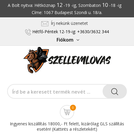
12
10
A Bolt nyitva: Hétköznap
-19 -ig, Szombaton
-18 -ig
Címe: 1067 Budapest Szondi u. 18/a.
Írj nekünk üzenetet
Hétfő-Péntek 12-19-ig: +3630/3632 344
Fiókom
0
Ingyenes kiszállítás 18000,- Ft felett, kizárólag GLS szállítás
esetén! (Kattints a részletekért)