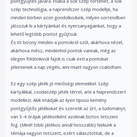
pontgyűjtés javára. Hiába a sok szép történet, a sok
szép technológia, a naprendszer szép modellje, ha
minden körben azon gondolkodunk, milyen sorrendben
játsszuk ki a kártyáinkat és nyersanyagainkat, hogy a
lehető legtöbb pontot gyűjtsük.
És itt bizony minden a pontokról szól, akárhova nézel,
akárhova mész, mindenhol pontok vannak, még az
idegen földönkivüli fajok is csak extra pontokat
jelentenek a nap végén, ami miatt nagyon csalódtam.
Ez egy szép játék jó minőségi elemekkel. Szép
kártyákkal, csodaszép játék térrel, ami a Naprendszert
modellezi. Akik imádják az ilyen tipusú kemény
pontgyűjtős játékokat és szeretik az űrt, a tudományt,
van 3-4 órájuk játékonként azoknak biztos tetszeni
fog. (Minél több játékos annál hosszabb) Nekünk a
témája nagyon tetszett, ezért választottuk, de a