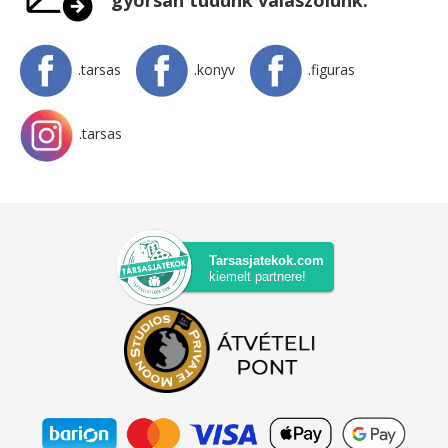
gyorsan tudunk válaszolunk.
.tarsas
.konyv
.figuras
.tarsas
Tarsasjatekok.com
kiemelt partnere!