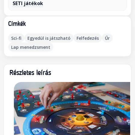
SETI játékok
Címkék
Sci-fi
Egyedül is játszható
Felfedezés
Űr
Lap menedzsment
Részletes leírás