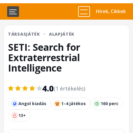
Hírek, Cikkek
TÁRSASJÁTÉK
·
ALAPJÁTÉK
SETI: Search for
Extraterrestrial
Intelligence
4.0
(1 értékelés)
Angol kiadás
1–4 játékos
160 perc
13+