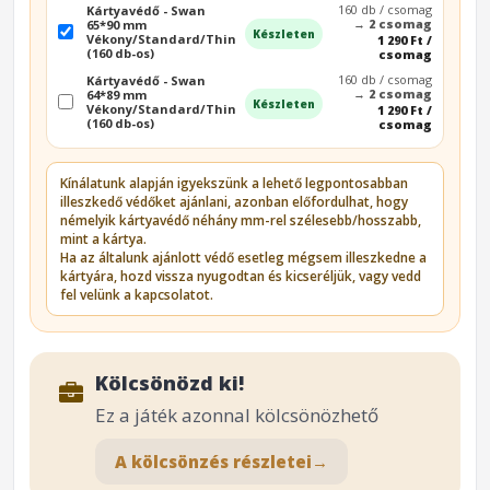
160 db / csomag
Kártyavédő - Swan
→
2 csomag
65*90 mm
Készleten
Vékony/Standard/Thin
1 290 Ft /
(160 db-os)
csomag
160 db / csomag
Kártyavédő - Swan
→
2 csomag
64*89 mm
Készleten
Vékony/Standard/Thin
1 290 Ft /
(160 db-os)
csomag
Kínálatunk alapján igyekszünk a lehető legpontosabban
illeszkedő védőket ajánlani, azonban előfordulhat, hogy
némelyik kártyavédő néhány mm-rel szélesebb/hosszabb,
mint a kártya.
Ha az általunk ajánlott védő esetleg mégsem illeszkedne a
kártyára, hozd vissza nyugodtan és kicseréljük, vagy vedd
fel velünk a kapcsolatot.
Kölcsönözd ki!
Ez a játék azonnal kölcsönözhető
A kölcsönzés részletei
→