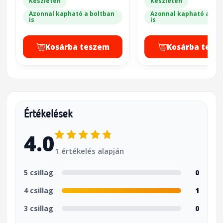
Készleten
Készleten
Azonnal kapható a boltban
Azonnal kapható a bol
is
is
Kosárba teszem
Kosárba tesz
Értékelések
4.0
1 értékelés alapján
5 csillag
0
4 csillag
1
3 csillag
0