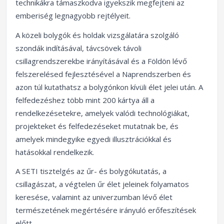
technikákra támaszkodva igyekszik megfejteni az
emberiség legnagyobb rejtélyeit.
A közeli bolygók és holdak vizsgálatára szolgáló
szondák indításával, távcsövek távoli
csillagrendszerekbe irányításával és a Földön lévő
felszerelésed fejlesztésével a Naprendszerben és
azon túl kutathatsz a bolygónkon kívüli élet jelei után. A
felfedezéshez több mint 200 kártya áll a
rendelkezésetekre, amelyek valódi technológiákat,
projekteket és felfedezéseket mutatnak be, és
amelyek mindegyike egyedi illusztrációkkal és
hatásokkal rendelkezik.
A SETI tisztelgés az űr- és bolygókutatás, a
csillagászat, a végtelen űr élet jeleinek folyamatos
keresése, valamint az univerzumban lévő élet
természetének megértésére irányuló erőfeszítések
előtt.