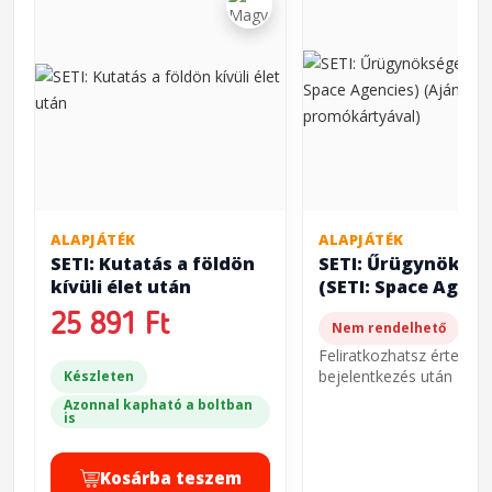
ALAPJÁTÉK
ALAPJÁTÉK
SETI: Kutatás a földön
SETI: Űrügynöksé
kívüli élet után
(SETI: Space Agenc
(Ajándék
25 891 Ft
Nem rendelhető
promókártyával)
Feliratkozhatsz értesíté
bejelentkezés után
Készleten
Azonnal kapható a boltban
is
Kosárba teszem