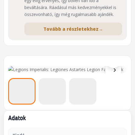
egy évig érvényes, így bőven van idő a
beváltására. Ráadásul más kedvezményekkel is
összevonható, így még rugalmasabb ajándék.
Tovább a részletekhez
→
⌕
›
Adatok