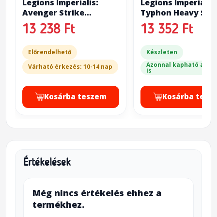
Legions Imperialis:
Legions Imperialis:
Avenger Strike
Typhon Heavy Sie
Fighters
Tank Squadron
13 238 Ft
13 352 Ft
Előrendelhető
Készleten
Azonnal kapható a bol
Várható érkezés: 10-14 nap
is
Kosárba teszem
Kosárba tesz
Értékelések
Még nincs értékelés ehhez a
termékhez.