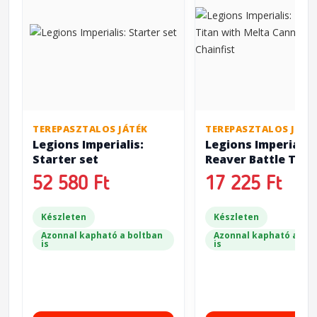
TEREPASZTALOS JÁTÉK
TEREPASZTALOS JÁTÉ
Legions Imperialis:
Legions Imperialis:
Starter set
Reaver Battle Tita
with Melta Canno
52 580 Ft
17 225 Ft
Chainfist
Készleten
Készleten
Azonnal kapható a boltban
Azonnal kapható a bol
is
is