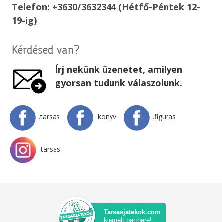
Telefon: +3630/3632344 (Hétfő-Péntek 12-
19-ig)
Kérdésed van?
Írj nekünk üzenetet, amilyen
gyorsan tudunk válaszolunk.
.tarsas
.konyv
.figuras
.tarsas
Tarsasjatekok.com
kiemelt partnere!