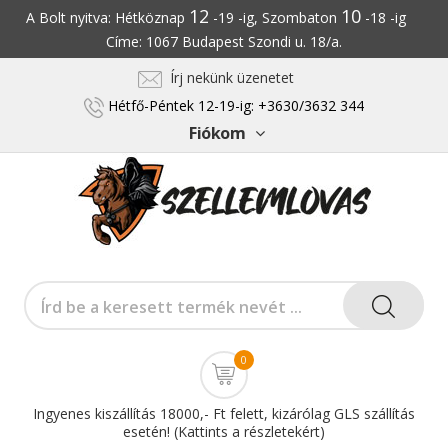
12
10
A Bolt nyitva: Hétköznap
-19 -ig, Szombaton
-18 -ig
Címe: 1067 Budapest Szondi u. 18/a.
Írj nekünk üzenetet
Hétfő-Péntek 12-19-ig: +3630/3632 344
Fiókom
0
Ingyenes kiszállítás 18000,- Ft felett, kizárólag GLS szállítás
esetén! (Kattints a részletekért)