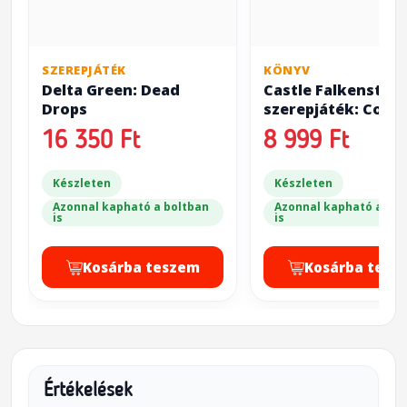
SZEREPJÁTÉK
KÖNYV
Delta Green: Dead
Castle Falkenstein
Drops
szerepjáték: Comm
Faut
16 350 Ft
8 999 Ft
Készleten
Készleten
Azonnal kapható a boltban
Azonnal kapható a bol
is
is
Kosárba teszem
Kosárba tesz
Értékelések