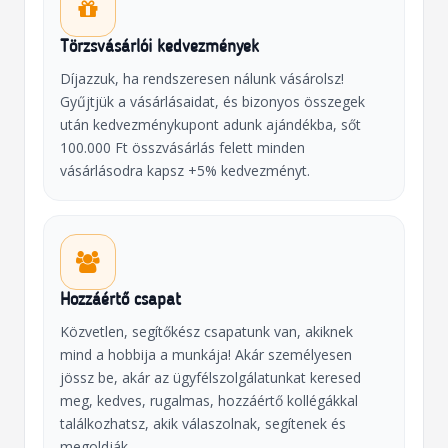
Törzsvásárlói kedvezmények
Díjazzuk, ha rendszeresen nálunk vásárolsz!
Gyűjtjük a vásárlásaidat, és bizonyos összegek
után kedvezménykupont adunk ajándékba, sőt
100.000 Ft összvásárlás felett minden
vásárlásodra kapsz +5% kedvezményt.
Hozzáértő csapat
Közvetlen, segítőkész csapatunk van, akiknek
mind a hobbija a munkája! Akár személyesen
jössz be, akár az ügyfélszolgálatunkat keresed
meg, kedves, rugalmas, hozzáértő kollégákkal
találkozhatsz, akik válaszolnak, segítenek és
megoldják.