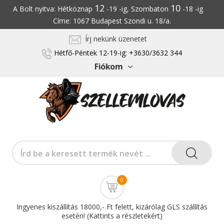
12
10
A Bolt nyitva: Hétköznap
-19 -ig, Szombaton
-18 -ig
Címe: 1067 Budapest Szondi u. 18/a.
Írj nekünk üzenetet
Hétfő-Péntek 12-19-ig: +3630/3632 344
Fiókom
0
Ingyenes kiszállítás 18000,- Ft felett, kizárólag GLS szállítás
esetén! (Kattints a részletekért)