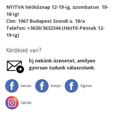
NYITVA hétköznap 12-19-ig, szombaton 10-
18-ig!
Cím: 1067 Budapest Szondi u. 18/a
Telefon: +3630/3632344 (Hétfő-Péntek 12-
19-ig)
Kérdésed van?
Írj nekünk üzenetet, amilyen
gyorsan tudunk válaszolunk.
.tarsas
.konyv
.figuras
.tarsas