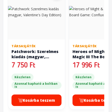
TÁRSASJÁTÉK
TÁRSASJÁTÉK
Patchwork: Szerelmes
Heroes of Might &
kiadás (magyar,
Magic III The Boar
Valentine's Day
Game: Conflux
7 750 Ft
17 996 Ft
Edition)
Készleten
Készleten
Azonnal kapható a boltban
Azonnal kapható a bol
is
is
Kosárba teszem
Kosárba tesz