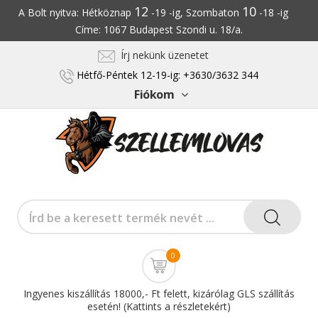
12
10
A Bolt nyitva: Hétköznap
-19 -ig, Szombaton
-18 -ig
Címe: 1067 Budapest Szondi u. 18/a.
Írj nekünk üzenetet
Hétfő-Péntek 12-19-ig: +3630/3632 344
Fiókom
0
Ingyenes kiszállítás 18000,- Ft felett, kizárólag GLS szállítás
esetén! (Kattints a részletekért)