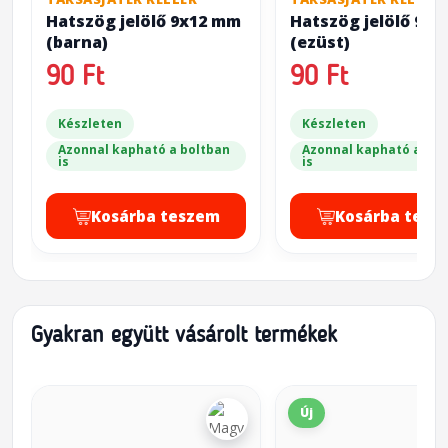
Hatszög jelölő 9x12 mm
Hatszög jelölő 9x
(barna)
(ezüst)
90 Ft
90 Ft
Készleten
Készleten
Azonnal kapható a boltban
Azonnal kapható a bol
is
is
Kosárba teszem
Kosárba tesz
Gyakran együtt vásárolt termékek
Új