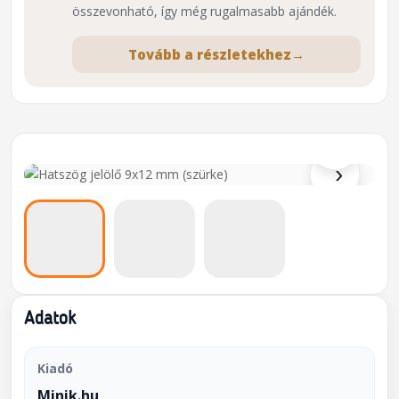
összevonható, így még rugalmasabb ajándék.
Tovább a részletekhez
→
⌕
›
Adatok
Kiadó
Minik.hu