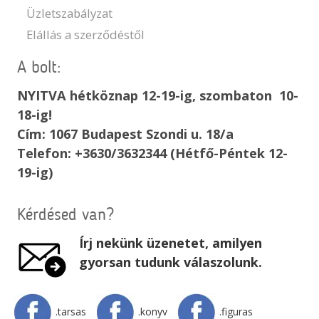
Üzletszabályzat
Elállás a szerződéstől
A bolt:
NYITVA hétköznap 12-19-ig, szombaton 10-
18-ig!
Cím: 1067 Budapest Szondi u. 18/a
Telefon: +3630/3632344 (Hétfő-Péntek 12-
19-ig)
Kérdésed van?
Írj nekünk üzenetet, amilyen
gyorsan tudunk válaszolunk.
.tarsas
.konyv
.figuras