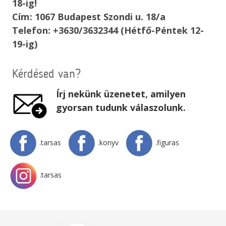
18-ig!
Cím: 1067 Budapest Szondi u. 18/a
Telefon: +3630/3632344 (Hétfő-Péntek 12-
19-ig)
Kérdésed van?
Írj nekünk üzenetet, amilyen
gyorsan tudunk válaszolunk.
.tarsas
.konyv
.figuras
.tarsas