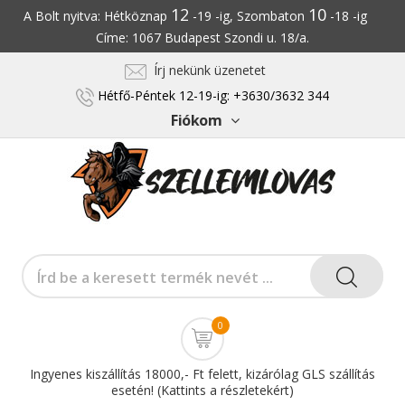
12
10
A Bolt nyitva: Hétköznap
-19 -ig, Szombaton
-18 -ig
Címe: 1067 Budapest Szondi u. 18/a.
Írj nekünk üzenetet
Hétfő-Péntek 12-19-ig: +3630/3632 344
Fiókom
0
Ingyenes kiszállítás 18000,- Ft felett, kizárólag GLS szállítás
esetén! (Kattints a részletekért)