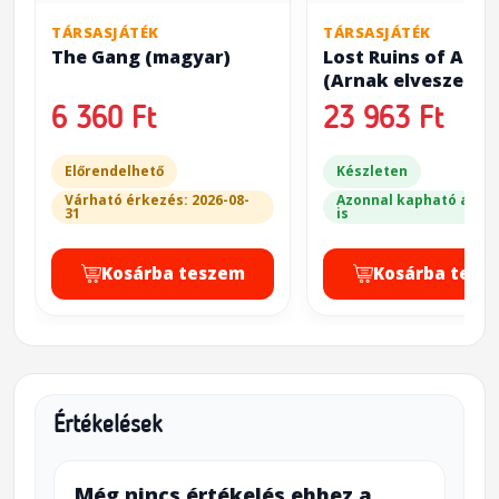
TÁRSASJÁTÉK
TÁRSASJÁTÉK
The Gang (magyar)
Lost Ruins of Arna
(Arnak elveszett
romjai) - Arnak
6 360 Ft
23 963 Ft
Organizer V4
Előrendelhető
Készleten
Várható érkezés: 2026-08-
Azonnal kapható a bol
31
is
Kosárba teszem
Kosárba tesz
Értékelések
Még nincs értékelés ehhez a