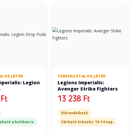
ALOS JÁTÉK
TEREPASZTALOS JÁTÉK
perialis: Legion
Legions Imperialis:
s
Avenger Strike Fighters
Ft
13 238 Ft
Előrendelhető
pható a boltban is
Várható érkezés: 10-14 nap