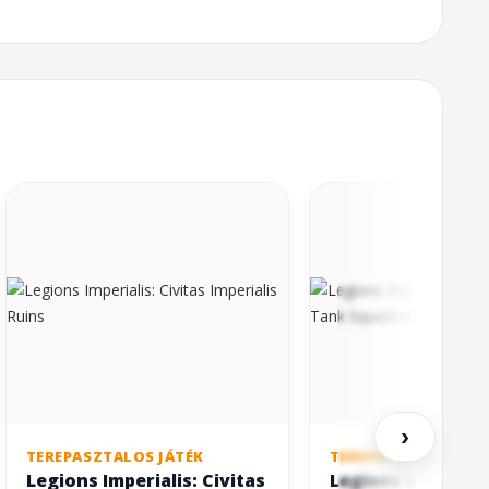
›
TEREPASZTALOS JÁTÉK
TEREPASZTALOS JÁT
Legions Imperialis: Civitas
Legions Imperiali