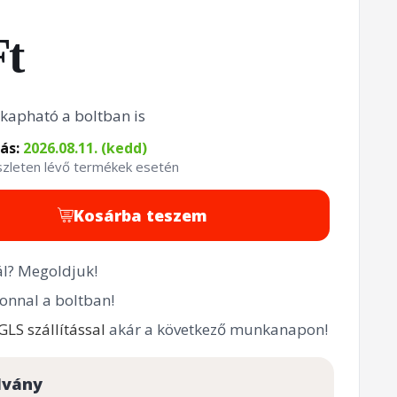
Ft
kapható a boltban is
tás:
2026.08.11. (kedd)
észleten lévő termékek esetén
Kosárba teszem
l? Megoldjuk!
onnal a boltban!
GLS szállítással
akár a következő munkanapon!
lvány