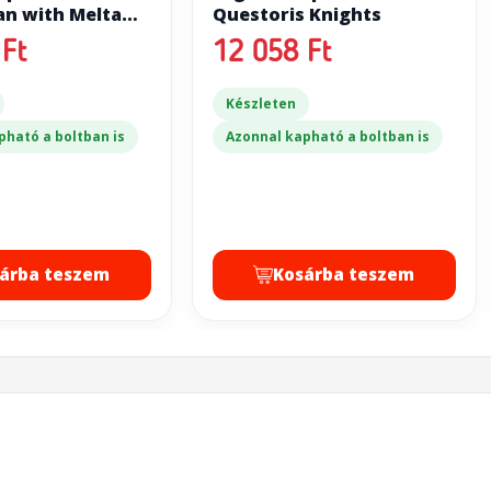
tan with Melta
Questoris Knights
Chainfist
Ft
12 058 Ft
Készleten
pható a boltban is
Azonnal kapható a boltban is
árba teszem
Kosárba teszem