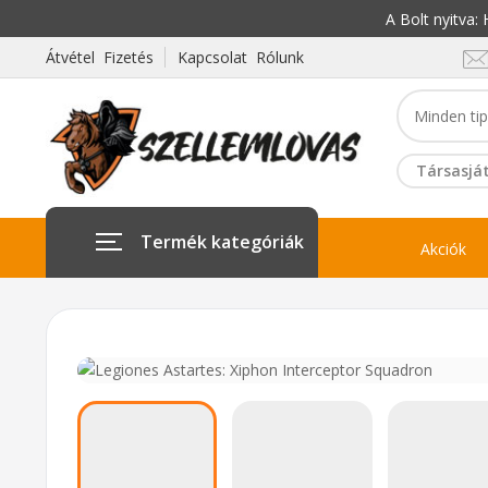
A Bolt nyitva
Átvétel Fizetés
Kapcsolat Rólunk
Társasját
Termék kategóriák
Akciók