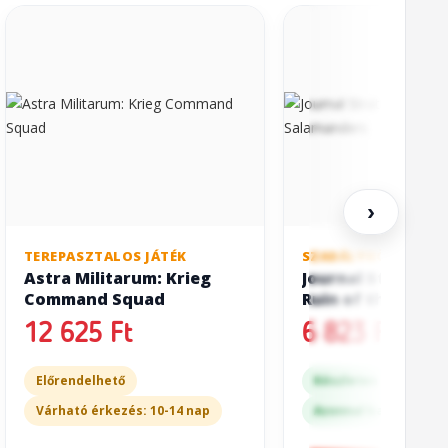
›
TEREPASZTALOS JÁTÉK
SZABÁLYKÖNYV
Astra Militarum: Krieg
Journal Strategia
Command Squad
Ruin of the Sala
12 625 Ft
6 823 Ft
Előrendelhető
Készleten
Várható érkezés: 10-14 nap
Azonnal kapható a bo