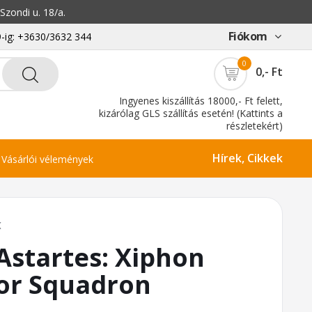
zondi u. 18/a.
Fiókom
-ig: +3630/3632 344
0
0,- Ft
Ingyenes kiszállítás 18000,- Ft felett,
kizárólag GLS szállítás esetén! (Kattints a
részletekért)
Hírek, Cikkek
Vásárlói vélemények
K
Astartes: Xiphon
or Squadron