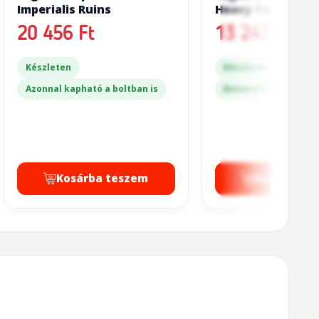
Imperialis Ruins
Heavy Tank Squ
20 456 Ft
13 247 Ft
Készleten
Készleten
Azonnal kapható a boltban is
Azonnal kapható a bo
Kosárba teszem
Kosárba t