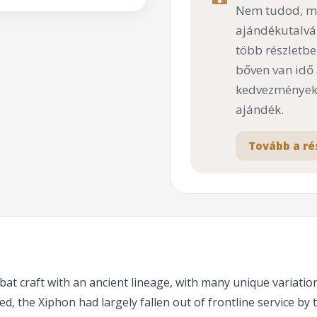
Nem tudod, mi
ajándékutalvá
több részletbe
bőven van idő
kedvezményekk
ajándék.
Tovább a ré
at craft with an ancient lineage, with many unique variati
ed, the Xiphon had largely fallen out of frontline service b