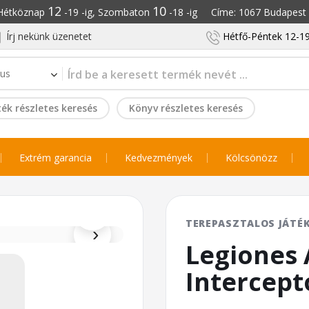
12
10
: Hétköznap
-19 -ig, Szombaton
-18 -ig Címe: 1067 Budapest S
Írj nekünk üzenetet
Hétfő-Péntek 12-19
ék részletes keresés
Könyv részletes keresés
Extrém garancia
Kedvezmények
Kölcsönözz
⌕
TEREPASZTALOS JÁTÉ
›
Legiones 
Intercept