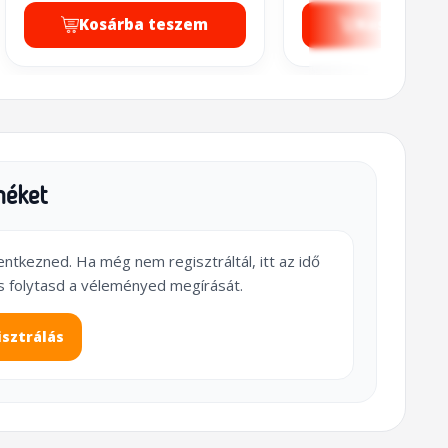
Kosárba teszem
Kosárba t
méket
lentkezned. Ha még nem regisztráltál, itt az idő
s folytasd a véleményed megírását.
isztrálás