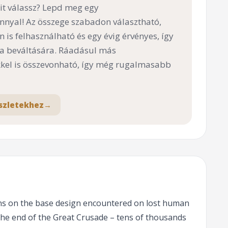
t válassz? Lepd meg egy
nnyal! Az összege szabadon választható,
n is felhasználható és egy évig érvényes, így
 a beváltására. Ráadásul más
el is összevonható, így még rugalmasabb
szletekhez
→
ons on the base design encountered on lost human
y the end of the Great Crusade – tens of thousands