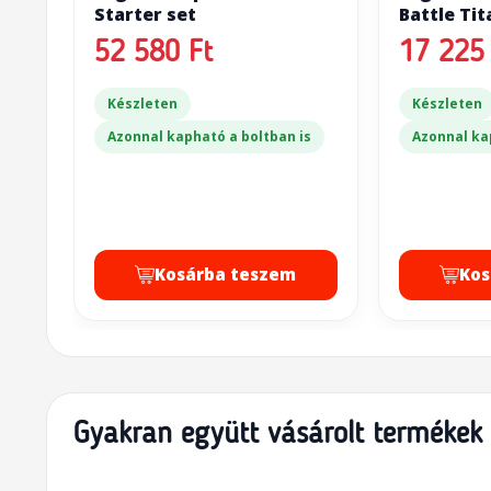
Starter set
Battle Ti
Cannon & 
52 580 Ft
17 225 
Készleten
Készleten
Azonnal kapható a boltban is
Azonnal ka
Kosárba teszem
Kos
Gyakran együtt vásárolt termékek