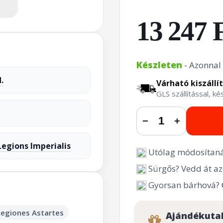
13 247 
Készleten
- Azonnal 
.
Várható kiszállí
GLS szállítással, k
−
+
egions Imperialis
Utólag módosítaná
Sürgős? Vedd át az
Gyorsan bárhová?
Legiones Astartes
Ajándékuta