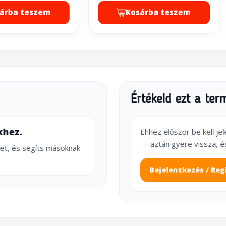
árba teszem
Kosárba teszem
Értékeld ezt a ter
khez.
Ehhez először be kell je
— aztán gyere vissza, é
et, és segíts másoknak
Bejelentkezés / Reg