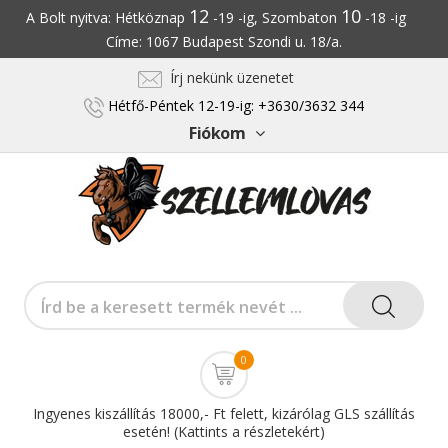
12
10
A Bolt nyitva: Hétköznap
-19 -ig, Szombaton
-18 -ig
Címe: 1067 Budapest Szondi u. 18/a.
Írj nekünk üzenetet
Hétfő-Péntek 12-19-ig: +3630/3632 344
Fiókom
0
Ingyenes kiszállítás 18000,- Ft felett, kizárólag GLS szállítás
esetén! (Kattints a részletekért)