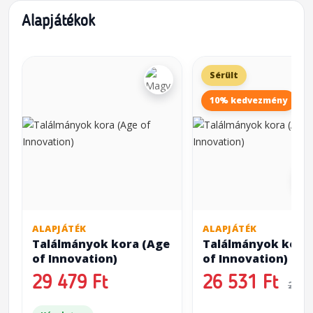
Alapjátékok
Sérült
10% kedvezmény
ALAPJÁTÉK
ALAPJÁTÉK
Találmányok kora (Age
Találmányok kora
of Innovation)
of Innovation)
(SÉ
29 479 Ft
26 531 Ft
29 4