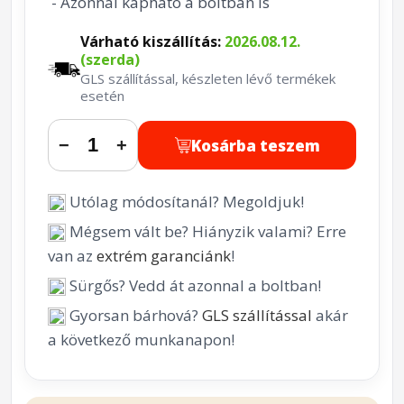
- Azonnal kapható a boltban is
Várható kiszállítás:
2026.08.12.
(szerda)
GLS szállítással, készleten lévő termékek
esetén
Kosárba teszem
−
+
Utólag módosítanál? Megoldjuk!
Mégsem vált be? Hiányzik valami? Erre
van az
extrém garanciánk
!
Sürgős? Vedd át azonnal a boltban!
Gyorsan bárhová?
GLS szállítással
akár
a következő munkanapon!