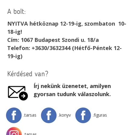
A bolt:
NYITVA hétköznap 12-19-ig, szombaton 10-
18-ig!
Cím: 1067 Budapest Szondi u. 18/a
Telefon: +3630/3632344 (Hétfő-Péntek 12-
19-ig)
Kérdésed van?
Írj nekünk üzenetet, amilyen
gyorsan tudunk válaszolunk.
.tarsas
.konyv
.figuras
.tarsas