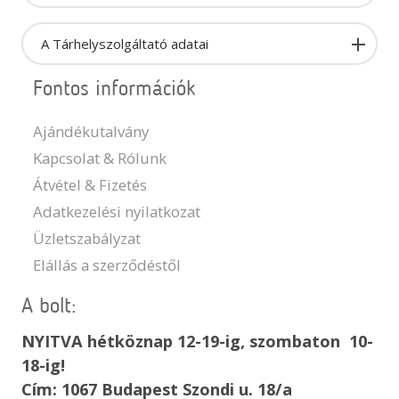
A Tárhelyszolgáltató adatai
Fontos információk
Ajándékutalvány
Kapcsolat & Rólunk
Átvétel & Fizetés
Adatkezelési nyilatkozat
Üzletszabályzat
Elállás a szerződéstől
A bolt:
NYITVA hétköznap 12-19-ig, szombaton 10-
18-ig!
Cím: 1067 Budapest Szondi u. 18/a