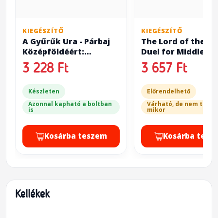
KIEGÉSZÍTŐ
KIEGÉSZÍTŐ
A Gyűrűk Ura - Párbaj
The Lord of the Ri
Középföldéért:
Duel for Middle-Ea
Szövetségesek ( The
Allies
3 228 Ft
3 657 Ft
Lord of the Rings: Duel
for Middle-Earth -
Allies)
Készleten
Előrendelhető
Azonnal kapható a boltban
Várható, de nem tudju
is
mikor
Kosárba teszem
Kosárba tesz
Kellékek