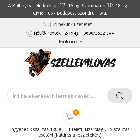
12
10
A Bolt nyitva: Hétköznap
-19 -ig, Szombaton
-18 -ig
Címe: 1067 Budapest Szondi u. 18/a.
Írj nekünk üzenetet
Hétfő-Péntek 12-19-ig: +3630/3632 344
Fiókom
0
Ingyenes kiszállítás 18000,- Ft felett, kizárólag GLS szállítás
esetén! (Kattints a részletekért)