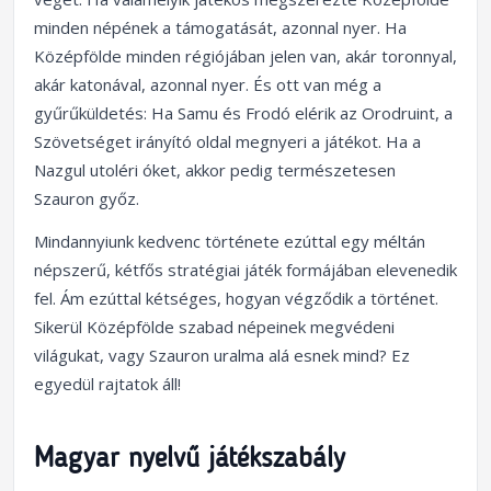
minden népének a támogatását, azonnal nyer. Ha
Középfölde minden régiójában jelen van, akár toronnyal,
akár katonával, azonnal nyer. És ott van még a
gyűrűküldetés: Ha Samu és Frodó elérik az Orodruint, a
Szövetséget irányító oldal megnyeri a játékot. Ha a
Nazgul utoléri óket, akkor pedig természetesen
Szauron győz.
Mindannyiunk kedvenc története ezúttal egy méltán
népszerű, kétfős stratégiai játék formájában elevenedik
fel. Ám ezúttal kétséges, hogyan végződik a történet.
Sikerül Középfölde szabad népeinek megvédeni
világukat, vagy Szauron uralma alá esnek mind? Ez
egyedül rajtatok áll!
Magyar nyelvű játékszabály