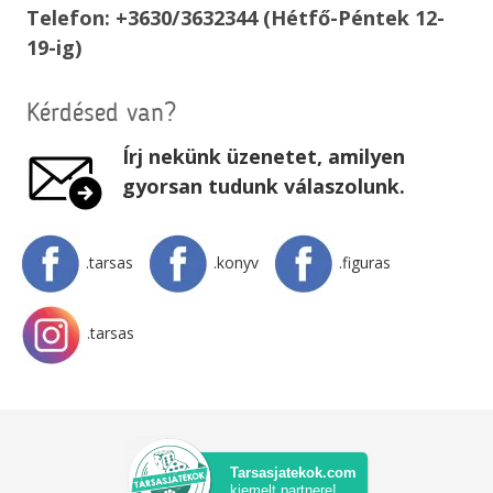
Telefon: +3630/3632344 (Hétfő-Péntek 12-
19-ig)
Kérdésed van?
Írj nekünk üzenetet, amilyen
gyorsan tudunk válaszolunk.
.tarsas
.konyv
.figuras
.tarsas
Tarsasjatekok.com
kiemelt partnere!