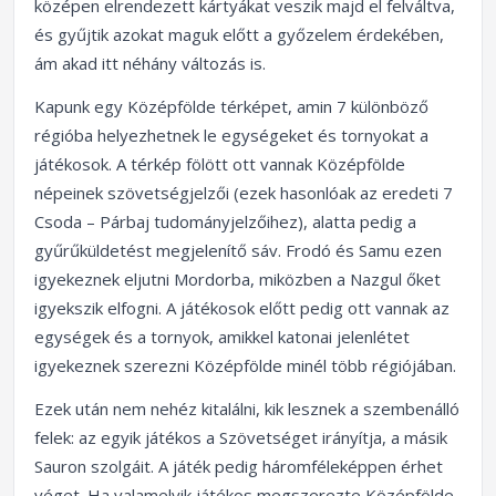
középen elrendezett kártyákat veszik majd el felváltva,
és gyűjtik azokat maguk előtt a győzelem érdekében,
ám akad itt néhány változás is.
Kapunk egy Középfölde térképet, amin 7 különböző
régióba helyezhetnek le egységeket és tornyokat a
játékosok. A térkép fölött ott vannak Középfölde
népeinek szövetségjelzői (ezek hasonlóak az eredeti 7
Csoda – Párbaj tudományjelzőihez), alatta pedig a
gyűrűküldetést megjelenítő sáv. Frodó és Samu ezen
igyekeznek eljutni Mordorba, miközben a Nazgul őket
igyekszik elfogni. A játékosok előtt pedig ott vannak az
egységek és a tornyok, amikkel katonai jelenlétet
igyekeznek szerezni Középfölde minél több régiójában.
Ezek után nem nehéz kitalálni, kik lesznek a szembenálló
felek: az egyik játékos a Szövetséget irányítja, a másik
Sauron szolgáit. A játék pedig háromféleképpen érhet
véget. Ha valamelyik játékos megszerezte Középfölde