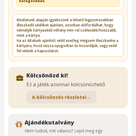
kategóriában.
Kínálatunk alapján igyekszünk a lehető legpontosabban
illeszkedő védőket ajánlani, azonban előfordulhat, hogy
némelyik kártyavédő néhány mm-rel szélesebb/hosszabb,
mint a kártya.
Ha az általunk ajánlott védő esetleg mégsem illeszkedne a
kártyára, hozd vissza nyugodtan és kicseréljük, vagy vedd
fel velünk a kapcsolatot.
Kölcsönözd ki!
Ez a játék azonnal kölcsönözhető
A kölcsönzés részletei
→
Ajándékutalvány
Nem tudod, mit válassz? Lepd meg egy