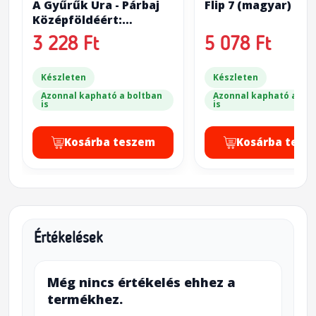
A Gyűrűk Ura - Párbaj
Flip 7 (magyar)
Középföldéért:
Szövetségesek ( The
3 228 Ft
5 078 Ft
Lord of the Rings: Duel
for Middle-Earth -
Allies)
Készleten
Készleten
Azonnal kapható a boltban
Azonnal kapható a bol
is
is
Kosárba teszem
Kosárba tesz
Értékelések
Még nincs értékelés ehhez a
termékhez.