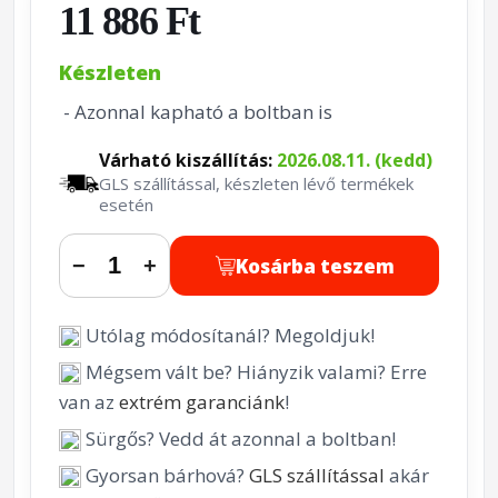
11 886 Ft
Készleten
- Azonnal kapható a boltban is
Várható kiszállítás:
2026.08.11. (kedd)
GLS szállítással, készleten lévő termékek
esetén
Kosárba teszem
−
+
Utólag módosítanál? Megoldjuk!
Mégsem vált be? Hiányzik valami? Erre
van az
extrém garanciánk
!
Sürgős? Vedd át azonnal a boltban!
Gyorsan bárhová?
GLS szállítással
akár