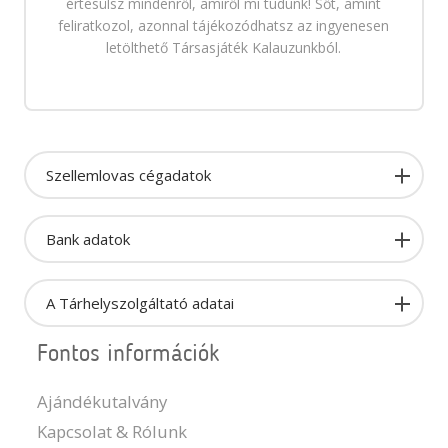
értesülsz mindenről, amiről mi tudunk! Sőt, amint
feliratkozol, azonnal tájékozódhatsz az ingyenesen
letölthető Társasjáték Kalauzunkból.
Szellemlovas cégadatok
Bank adatok
A Tárhelyszolgáltató adatai
Fontos információk
Ajándékutalvány
Kapcsolat & Rólunk