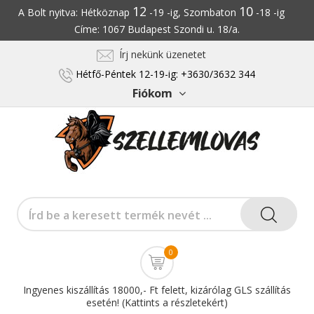
12
10
A Bolt nyitva: Hétköznap
-19 -ig, Szombaton
-18 -ig
Címe: 1067 Budapest Szondi u. 18/a.
Írj nekünk üzenetet
Hétfő-Péntek 12-19-ig: +3630/3632 344
Fiókom
0
Ingyenes kiszállítás 18000,- Ft felett, kizárólag GLS szállítás
esetén! (Kattints a részletekért)