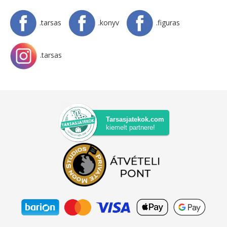
.tarsas
.konyv
.figuras
.tarsas
Tarsasjatekok.com
kiemelt partnere!