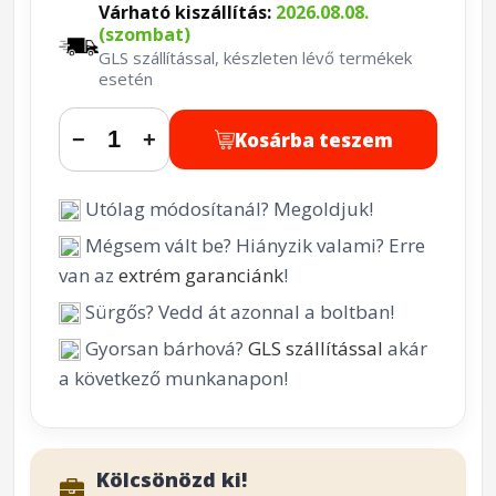
Várható kiszállítás:
2026.08.08.
(szombat)
GLS szállítással, készleten lévő termékek
esetén
Kosárba teszem
−
+
Utólag módosítanál? Megoldjuk!
Mégsem vált be? Hiányzik valami? Erre
van az
extrém garanciánk
!
Sürgős? Vedd át azonnal a boltban!
Gyorsan bárhová?
GLS szállítással
akár
a következő munkanapon!
Kölcsönözd ki!