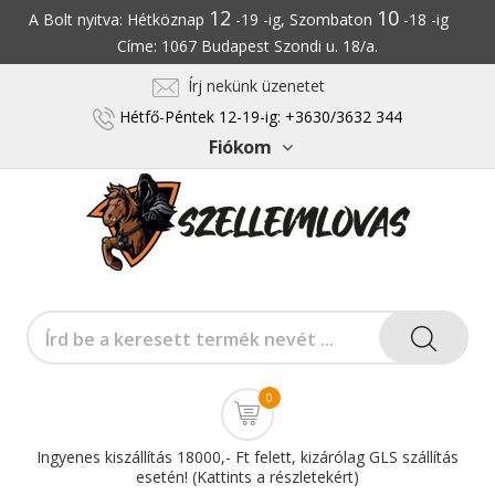
12
10
A Bolt nyitva: Hétköznap
-19 -ig, Szombaton
-18 -ig
Címe: 1067 Budapest Szondi u. 18/a.
Írj nekünk üzenetet
Hétfő-Péntek 12-19-ig: +3630/3632 344
Fiókom
0
Ingyenes kiszállítás 18000,- Ft felett, kizárólag GLS szállítás
esetén! (Kattints a részletekért)