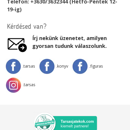
Telefon: +3630/3632344 (Hétfő-Péntek 12-
19-ig)
Kérdésed van?
Írj nekünk üzenetet, amilyen
gyorsan tudunk válaszolunk.
.tarsas
.konyv
.figuras
.tarsas
Tarsasjatekok.com
kiemelt partnere!