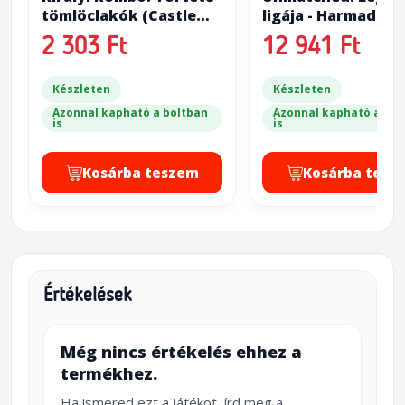
tömlöclakók (Castle
ligája - Harmadik
Combo: Out of the
felvonás (Unmatc
2 303 Ft
12 941 Ft
Oubliette!)
Battle of Legends,
Volume Three)
Készleten
Készleten
Azonnal kapható a boltban
Azonnal kapható a bol
is
is
Kosárba teszem
Kosárba tesz
Értékelések
Még nincs értékelés ehhez a
termékhez.
Ha ismered ezt a játékot, írd meg a