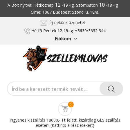
12
10
A Bolt nyitva: Hétköznap
-19 -ig, Szombaton
-18 -ig
Címe: 1067 Budapest Szondi u. 18/a.
Írj nekünk üzenetet
Hétfő-Péntek 12-19-ig: +3630/3632 344
Fiókom
0
Ingyenes kiszállítás 18000,- Ft felett, kizárólag GLS szállítás
esetén! (Kattints a részletekért)