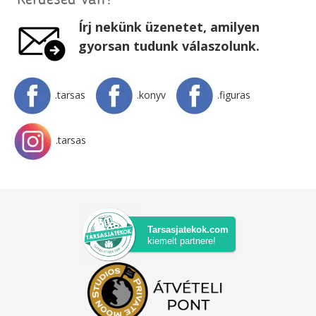
Kérdésed van?
Írj nekünk üzenetet, amilyen
gyorsan tudunk válaszolunk.
.tarsas
.konyv
.figuras
.tarsas
Tarsasjatekok.com
kiemelt partnere!