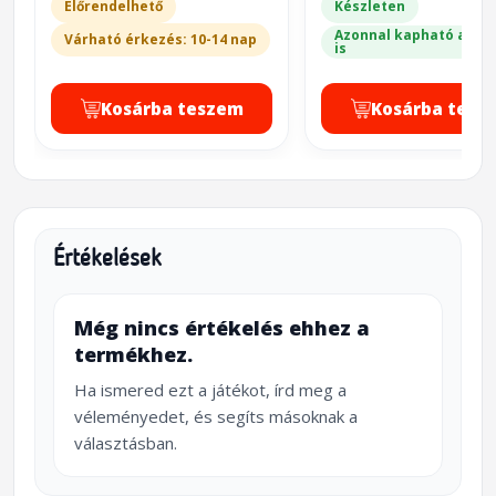
Előrendelhető
Készleten
Azonnal kapható a bol
Várható érkezés: 10-14 nap
is
Kosárba teszem
Kosárba tesz
Értékelések
Még nincs értékelés ehhez a
termékhez.
Ha ismered ezt a játékot, írd meg a
véleményedet, és segíts másoknak a
választásban.