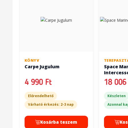
KÖNYV
TEREPASZT
Carpe Jugulum
Space Mar
Intercess
4 990 Ft
18 006 
Előrendelhető
Készleten
Várható érkezés: 2-3 nap
Azonnal ka
Kosárba teszem
Kos