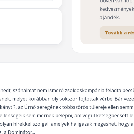
bőven van idő
kedvezményekk
ajándék.
Tovább a ré
hírhedt, szánalmat nem ismerő zsoldoskompánia feladta becsü
ésnek, melyet korábban oly sokszor fojtottak vérbe. Bár vez
kányt ?, az Úrnő seregének többszörös túlereje ellen semmi
ellenségeik sem mernek belépni, ám végül kétségbeesett lé
 olyan hírekkel szolgál, amelyek ha igazak megeshet, hogy
, a Dominátor...