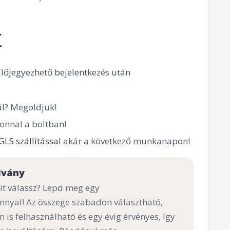
t
Előjegyezhető bejelentkezés után
l? Megoldjuk!
onnal a boltban!
GLS szállítással
akár a következő munkanapon!
lvány
t válassz? Lepd meg egy
nnyal! Az összege szabadon választható,
n is felhasználható és egy évig érvényes, így