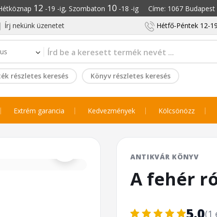
12
10
: Hétköznap
-19 -ig, Szombaton
-18 -ig Címe: 1067 Budapest S
Írj nekünk üzenetet
Hétfő-Péntek 12-19
ék részletes keresés
Könyv részletes keresés
Extrém garancia
Kedvezmények
Kölcsönözz
⌕
ANTIKVÁR KÖNYV
A fehér r
5.0
(1 