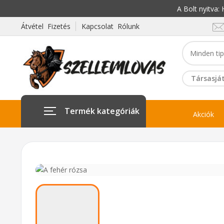
A Bolt nyitva
Átvétel Fizetés
Kapcsolat Rólunk
Társasját
Termék kategóriák
Akciók