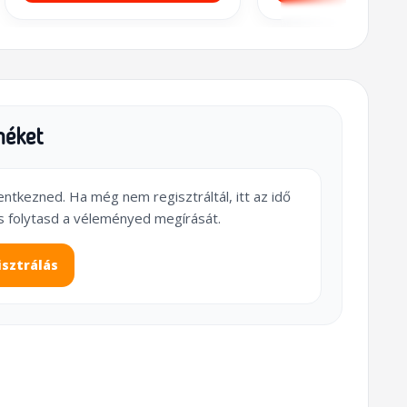
méket
lentkezned. Ha még nem regisztráltál, itt az idő
s folytasd a véleményed megírását.
isztrálás