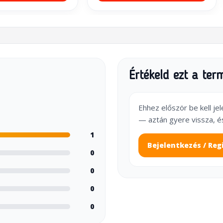
Értékeld ezt a ter
Ehhez először be kell je
— aztán gyere vissza, é
1
Bejelentkezés / Reg
0
0
0
0