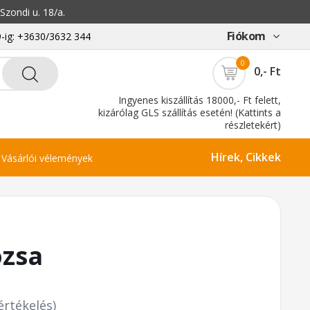
zondi u. 18/a.
Fiókom
-ig: +3630/3632 344
0
0,- Ft
Ingyenes kiszállítás 18000,- Ft felett,
kizárólag GLS szállítás esetén! (Kattints a
részletekért)
Hírek, Cikkek
Vásárlói vélemények
ózsa
értékelés)