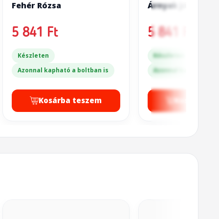
Fehér Rózsa
Árnyak játéka
5 841 Ft
5 841 Ft
Készleten
Készleten
Azonnal kapható a boltban is
Azonnal kapható a bo
Kosárba teszem
Kosárba t