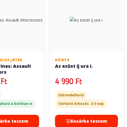
ALOS JÁTÉK
KÖNYV
ines: Assault
Az ezüst íj ura I.
ors
Ft
4 990 Ft
Előrendelhető
pható a boltban is
Várható érkezés: 2-3 nap
árba teszem
Kosárba teszem