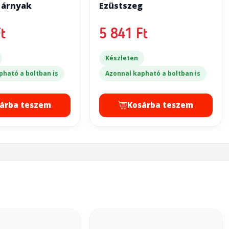
 árnyak
Ezüstszeg
t
5 841 Ft
Készleten
pható a boltban is
Azonnal kapható a boltban is
árba teszem
Kosárba teszem