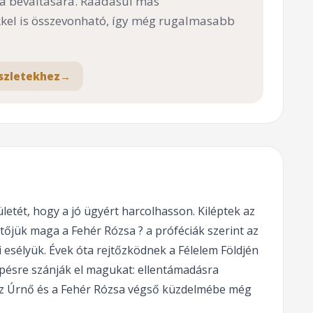
 a beváltására. Ráadásul más
el is összevonható, így még rugalmasabb
szletekhez
→
letét, hogy a jó ügyért harcolhasson. Kiléptek az
etőjük maga a Fehér Rózsa ? a próféciák szerint az
 esélyük. Évek óta rejtőzködnek a Félelem Földjén
pésre szánják el magukat: ellentámadásra
 az Úrnő és a Fehér Rózsa végső küzdelmébe még