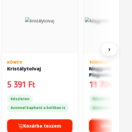
›
KÖNYV
TEREPASZTALOS JÁT
Kristálytolvaj
Maggotkin of Nu
Plaguebearers
5 391 Ft
11 704 Ft
Készleten
Készleten
Azonnal kapható a boltban is
Azonnal kapható a bo
Kosárba teszem
Kosárba t