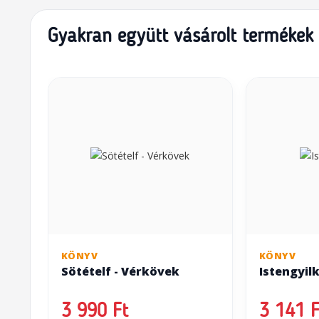
Gyakran együtt vásárolt termékek
KÖNYV
KÖNYV
Sötételf - Vérkövek
Istengyil
3 990 Ft
3 141 F