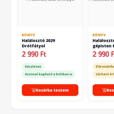
KÖNYV
KÖNYV
Halálosztó 2029
Haláloszt
Drótfátyol
gépisten 
2 990 Ft
2 990 F
Készleten
Előrendelh
Azonnal kapható a boltban is
Várható ér
Kosárba teszem
Kos