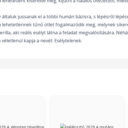
a lehetetlent kísérelve meg; kijutni a halálos övezetből, mielő
általuk jussanak el a többi humán bázisra, s lépésről lépésr
 lehetetlennek tűnő ötlet fogalmazódik meg, melynek sikere
erilla, aki reális esélyt látna a feladat megvalósítására. 
véletlenül kapja a nevét: Esélytelenek.