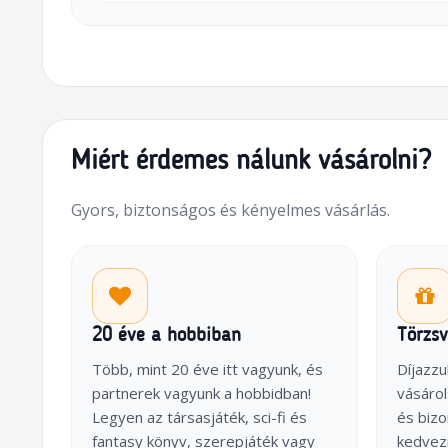
Miért érdemes nálunk vásárolni?
Gyors, biztonságos és kényelmes vásárlás.
20 éve a hobbiban
Törzs
Több, mint 20 éve itt vagyunk, és
Díjazzu
partnerek vagyunk a hobbidban!
vásárol
Legyen az társasjáték, sci-fi és
és biz
fantasy könyv, szerepjáték vagy
kedvez