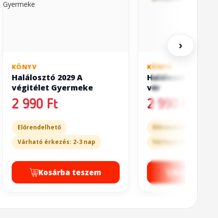
›
KÖNYV
KÖNYV
Halálosztó 2029 A
Halálosztó 2029 Á
végitélet Gyermeke
vér
2 990 Ft
2 990 Ft
Előrendelhető
Előrendelhető
Várható érkezés: 2-3 nap
Várható érkezés: 2-3
Kosárba teszem
Kosárba t