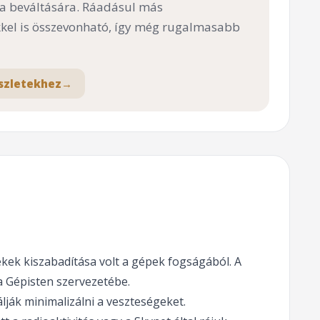
 a beváltására. Ráadásul más
el is összevonható, így még rugalmasabb
szletekhez
→
mekek kiszabadítása volt a gépek fogságából. A
 a Gépisten szervezetébe.
ják minimalizálni a veszteségeket.