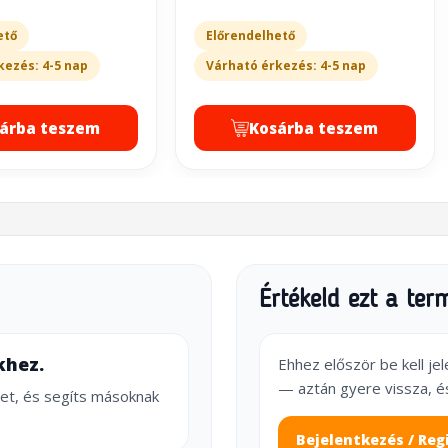
ető
Előrendelhető
kezés: 4-5 nap
Várható érkezés: 4-5 nap
árba teszem
Kosárba teszem
Értékeld ezt a ter
khez.
Ehhez először be kell je
— aztán gyere vissza, é
et, és segíts másoknak
Bejelentkezés / Reg