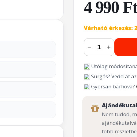
4 990 F
Várható érkezés: 
−
+
Utólag módosítaná
Sürgős? Vedd át az
Gyorsan bárhová?
Ajándékuta
Nem tudod, mi
ajándékutalvá
több részletbe