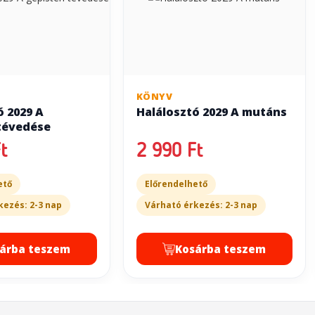
KÖNYV
ó 2029 A
Halálosztó 2029 A mutáns
tévedése
t
2 990 Ft
ető
Előrendelhető
kezés: 2-3 nap
Várható érkezés: 2-3 nap
árba teszem
Kosárba teszem