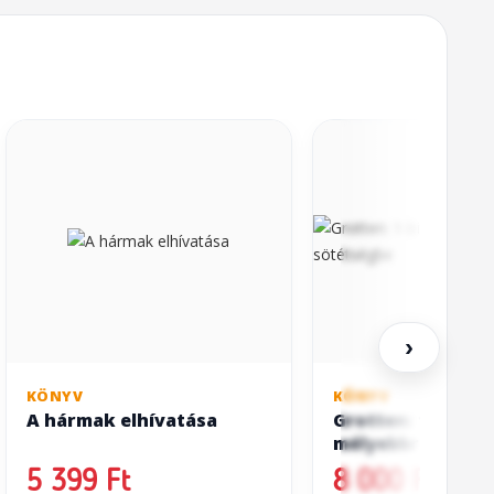
›
KÖNYV
KÖNYV
A hármak elhívatása
Grotten: 1-bittel
mélyebbre a söt
5 399 Ft
8 000 Ft