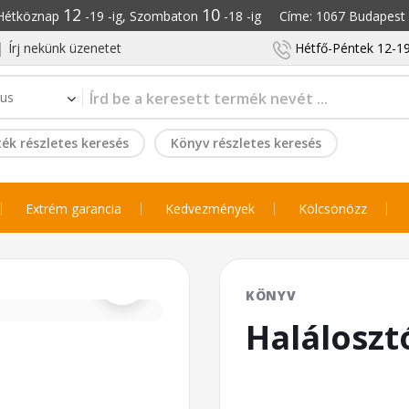
12
10
: Hétköznap
-19 -ig, Szombaton
-18 -ig Címe: 1067 Budapest S
Írj nekünk üzenetet
Hétfő-Péntek 12-19
ék részletes keresés
Könyv részletes keresés
Extrém garancia
Kedvezmények
Kölcsönözz
⌕
KÖNYV
Haláloszt