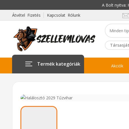
A Bolt nyitva
Átvétel Fizetés
Kapcsolat Rólunk
Társasját
Termék kategóriák
Akciók