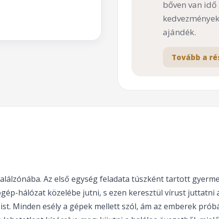
bőven van idő
kedvezményekk
ajándék.
Tovább a ré
 Halálzónába. Az első egység feladata túszként tartott gyer
ép-hálózat közelébe jutni, s ezen keresztül vírust juttatni
. Minden esély a gépek mellett szól, ám az emberek próbál