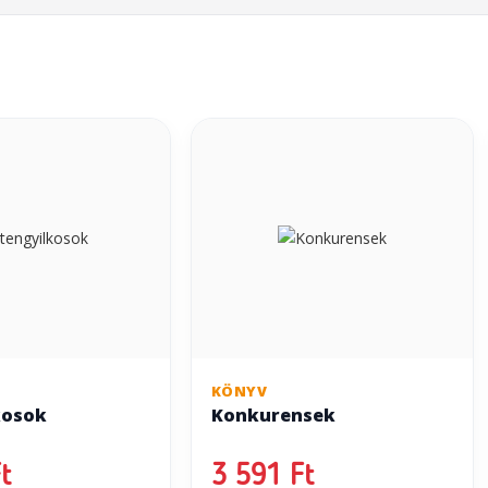
KÖNYV
kosok
Konkurensek
t
3 591 Ft