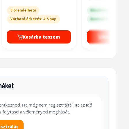
Előrendelhető
Készleten
Várható érkezés: 4-5 nap
Azonnal kapható a bo
Kosárba teszem
Kosárba t
méket
lentkezned. Ha még nem regisztráltál, itt az idő
s folytasd a véleményed megírását.
isztrálás