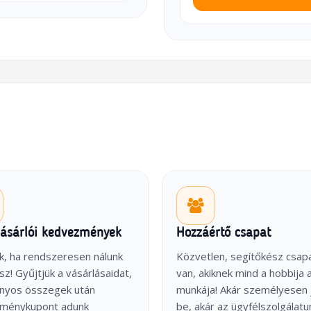
vásárlói kedvezmények
Hozzáértő csapat
k, ha rendszeresen nálunk
Közvetlen, segítőkész csap
sz! Gyűjtjük a vásárlásaidat,
van, akiknek mind a hobbija 
onyos összegek után
munkája! Akár személyesen 
ménykupont adunk
be, akár az ügyfélszolgálatu