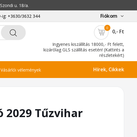
zondi u. 18/a.
Fiókom
-ig: +3630/3632 344
0
0,- Ft
Ingyenes kiszállítás 18000,- Ft felett,
kizárólag GLS szállítás esetén! (Kattints a
részletekért)
Hírek, Cikkek
Vásárlói vélemények
ó 2029 Tűzvihar