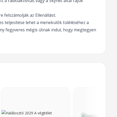
tt a radioaktivitás vagy a Skynet által rájuk
e felszámolják az Ellenállást.
s teljesítése lehet a menekülők túléléséhez a
Néhány fegyveres mégis útnak indul, hogy megtegyen