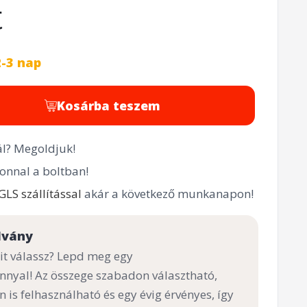
t
2-3 nap
Kosárba teszem
l? Megoldjuk!
onnal a boltban!
GLS szállítással
akár a következő munkanapon!
lvány
t válassz? Lepd meg egy
nnyal! Az összege szabadon választható,
n is felhasználható és egy évig érvényes, így