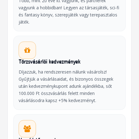
Több, mint 20 éve itt vagyunk, és partnerek
vagyunk a hobbidban! Legyen az társasjáték, sci-fi
és fantasy könyv, szerepjáték vagy terepasztalos
játék.
Törzsvásárlói kedvezmények
Díjazzuk, ha rendszeresen nálunk vásárolsz!
Gyűjtjük a vásárlásaidat, és bizonyos összegek
után kedvezménykupont adunk ajándékba, sőt
100.000 Ft összvásárlás felett minden
vásárlásodra kapsz +5% kedvezményt.