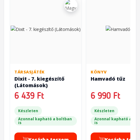
TÁRSASJÁTÉK
KÖNYV
Dixit - 7. kiegészítő
Hamvadó tűz
(Látomások)
6 439 Ft
6 990 Ft
Készleten
Készleten
Azonnal kapható a boltban
Azonnal kapható a bol
is
is
Kosárba teszem
Kosárba tesz