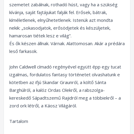
szemetet zabálnak, rothadó húst, vagy ha a szükség
kívánja, saját fajtájukat falják fel. Erősek, bátrak,
kíméletlenek, elnyűhetetlenek. Istenük azt mondta
nekik: „sokasodjatok, erősödjetek és készüljetek,
hamarosan tiétek lesz e világ”.
És ők készen állnak. Várnak. Alattomosan. Akár a prédára
leső farkasok.
John Caldwell címadó regényével együtt épp egy tucat
izgalmas, fordulatos fantasy történetet olvashatunk e
kötetben az ifjú Skandar Graunról, a költő Sánta
Barghúlról, a kalóz Ordas Olekről, a rabszolga-
kereskedő Sápadtszemű Rajidról meg a többiekről – a
zord ork létről, a Káosz Világáról.
Tartalom