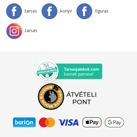
.tarsas
.konyv
.figuras
.tarsas
Tarsasjatekok.com
kiemelt partnere!