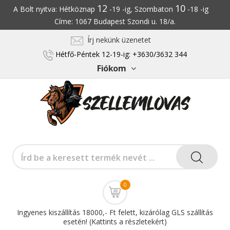
12
10
A Bolt nyitva: Hétköznap
-19 -ig, Szombaton
-18 -ig
Címe: 1067 Budapest Szondi u. 18/a.
Írj nekünk üzenetet
Hétfő-Péntek 12-19-ig: +3630/3632 344
Fiókom
0
Ingyenes kiszállítás 18000,- Ft felett, kizárólag GLS szállítás
esetén! (Kattints a részletekért)