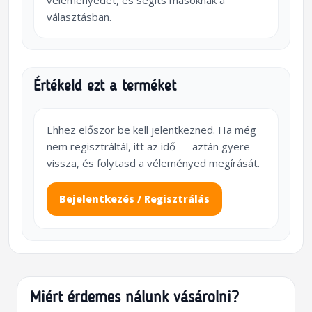
véleményedet, és segíts másoknak a
választásban.
Értékeld ezt a terméket
Ehhez először be kell jelentkezned. Ha még
nem regisztráltál, itt az idő — aztán gyere
vissza, és folytasd a véleményed megírását.
Bejelentkezés / Regisztrálás
Miért érdemes nálunk vásárolni?