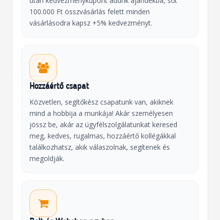
után kedvezménykupont adunk ajándékba, sőt
100.000 Ft összvásárlás felett minden
vásárlásodra kapsz +5% kedvezményt.
Hozzáértő csapat
Közvetlen, segítőkész csapatunk van, akiknek
mind a hobbija a munkája! Akár személyesen
jössz be, akár az ügyfélszolgálatunkat keresed
meg, kedves, rugalmas, hozzáértő kollégákkal
találkozhatsz, akik válaszolnak, segítenek és
megoldják.