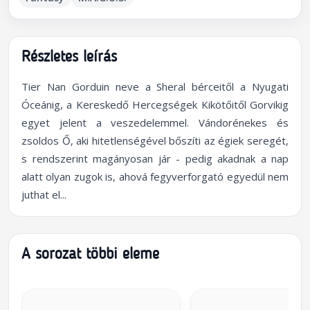
Részletes leírás
Tier Nan Gorduin neve a Sheral bérceitől a Nyugati
Óceánig, a Kereskedő Hercegségek Kikötőitől Gorvikig
egyet jelent a veszedelemmel. Vándorénekes és
zsoldos Ő, aki hitetlenségével bőszíti az égiek seregét,
s rendszerint magányosan jár - pedig akadnak a nap
alatt olyan zugok is, ahová fegyverforgató egyedül nem
juthat el...
A sorozat többi eleme