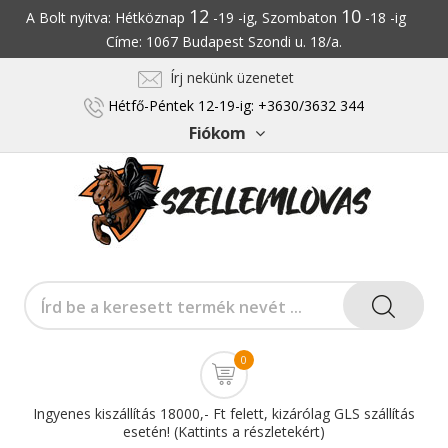
12
10
A Bolt nyitva: Hétköznap
-19 -ig, Szombaton
-18 -ig
Címe: 1067 Budapest Szondi u. 18/a.
Írj nekünk üzenetet
Hétfő-Péntek 12-19-ig: +3630/3632 344
Fiókom
0
Ingyenes kiszállítás 18000,- Ft felett, kizárólag GLS szállítás
esetén! (Kattints a részletekért)