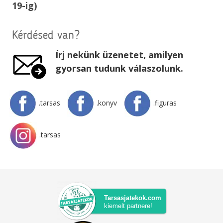
19-ig)
Kérdésed van?
Írj nekünk üzenetet, amilyen
gyorsan tudunk válaszolunk.
.tarsas
.konyv
.figuras
.tarsas
Tarsasjatekok.com
kiemelt partnere!