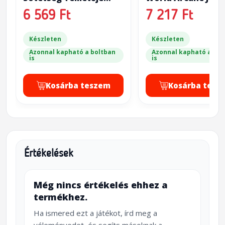
(EXIT: The Game - The
Wood Elf Realms
6 569 Ft
7 217 Ft
Cemetery of the
Knight)
Készleten
Készleten
Azonnal kapható a boltban
Azonnal kapható a bol
is
is
Kosárba teszem
Kosárba tesz
Értékelések
Még nincs értékelés ehhez a
termékhez.
Ha ismered ezt a játékot, írd meg a