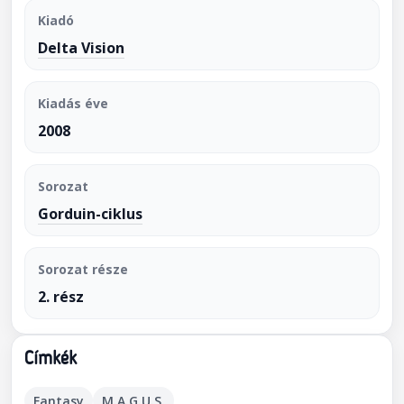
Kiadó
Delta Vision
Kiadás éve
2008
Sorozat
Gorduin-ciklus
Sorozat része
2. rész
Címkék
Fantasy
M.A.G.U.S.