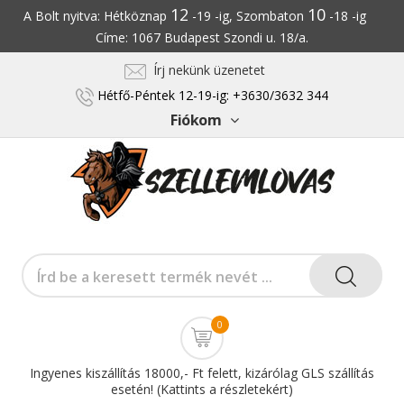
12
10
A Bolt nyitva: Hétköznap
-19 -ig, Szombaton
-18 -ig
Címe: 1067 Budapest Szondi u. 18/a.
Írj nekünk üzenetet
Hétfő-Péntek 12-19-ig: +3630/3632 344
Fiókom
0
Ingyenes kiszállítás 18000,- Ft felett, kizárólag GLS szállítás
esetén! (Kattints a részletekért)