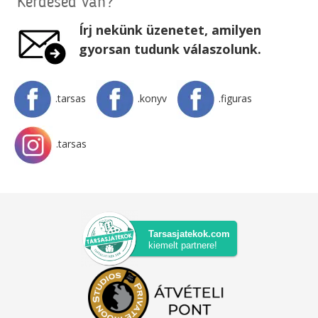
Kérdésed van?
Írj nekünk üzenetet, amilyen
gyorsan tudunk válaszolunk.
.tarsas
.konyv
.figuras
.tarsas
Tarsasjatekok.com
kiemelt partnere!