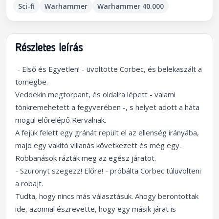
Sci-fi
Warhammer
Warhammer 40.000
Részletes leírás
- Első és Egyetlen! - üvöltötte Corbec, és belekaszált a
tömegbe.
Veddekin megtorpant, és oldalra lépett - valami
tönkremehetett a fegyverében -, s helyet adott a háta
mögül előrelépő Rervalnak.
A fejük felett egy gránát repült el az ellenség irányába,
majd egy vakító villanás következett és még egy.
Robbanások rázták meg az egész járatot.
- Szuronyt szegezz! Előre! - próbálta Corbec túlüvölteni
a robajt.
Tudta, hogy nincs más választásuk. Ahogy berontottak
ide, azonnal észrevette, hogy egy másik járat is