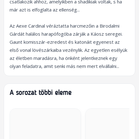
csatlakozik ahhoz, amelyikben a shadikiak voltak, s ha
már azt is elfoglalta az ellenség...
Az Aexe Cardinal véráztatta harcmezőin a Birodalmi
Gárdát halálos harapófogóba zárják a Káosz seregei.
Gaunt komisszár-ezredest és katonáit egyenest az
első vonal lövészárkaiba vezénylik. Az egyetlen esélyük
az életben maradásra, ha önként jelentkeznek egy
olyan feladatra, amit senki más nem mert elvállalni...
A sorozat többi eleme