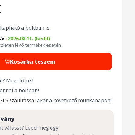
t
kapható a boltban is
tás:
2026.08.11. (kedd)
észleten lévő termékek esetén
Kosárba teszem
l? Megoldjuk!
onnal a boltban!
GLS szállítással
akár a következő munkanapon!
lvány
t válassz? Lepd meg egy