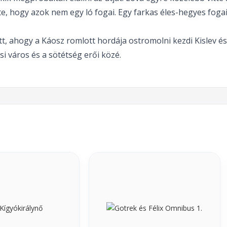
te, hogy azok nem egy ló fogai. Egy farkas éles-hegyes fogai 
, ahogy a Káosz romlott hordája ostromolni kezdi Kislev ész
ősi város és a sötétség erői közé.