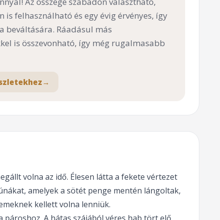
nnyal! Az összege szabadon választható,
n is felhasználható és egy évig érvényes, így
 a beváltására. Ráadásul más
el is összevonható, így még rugalmasabb
szletekhez
→
állt volna az idő. Élesen látta a fekete vértezet
rúnákat, amelyek a sötét penge mentén lángoltak,
emeknek kellett volna lenniük.
a pároshoz. A hátas szájából véres hab tört elő,