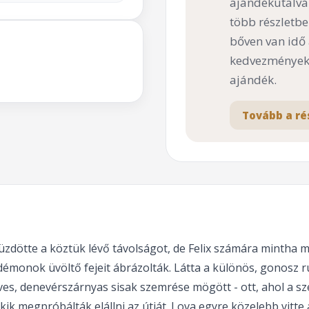
ajándékutalvá
több részletbe
bőven van idő
kedvezményekk
ajándék.
Tovább a ré
üzdötte a köztük lévő távolságot, de Felix számára mintha meg
démonok üvöltő fejeit ábrázolták. Látta a különös, gonosz 
es, denevérszárnyas sisak szemrése mögött - ott, ahol a sz
kik megpróbálták elállni az útját. Lova egyre közelebb vitte 