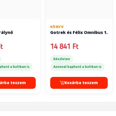
KÖNYV
rálynő
Gotrek és Félix Omnibus 1.
t
14 841 Ft
Készleten
pható a boltban is
Azonnal kapható a boltban is
árba teszem
Kosárba teszem