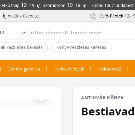
12
10
: Hétköznap
-19 -ig, Szombaton
-18 -ig Címe: 1067 Budapest S
Írj nekünk üzenetet
Hétfő-Péntek 12-19
ék részletes keresés
Könyv részletes keresés
Extrém garancia
Kedvezmények
Kölcsönözz
⌕
ANTIKVÁR KÖNYV
Bestiavad