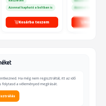
Készleten
Készleten
Azonnal kapható a boltban is
Azonnal kapható a bo
Kosárba teszem
Kosárba t
méket
lentkezned. Ha még nem regisztráltál, itt az idő
s folytasd a véleményed megírását.
isztrálás