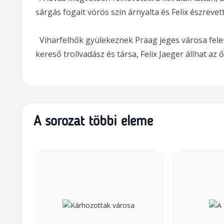
sárgás fogait vörös szín árnyalta és Felix észrevet
Viharfelhők gyülekeznek Praag jeges városa felett
kereső trollvadász és társa, Felix Jaeger állhat az 
A sorozat többi eleme