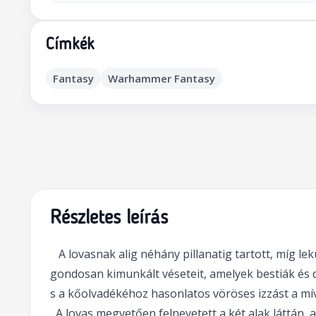
Címkék
Fantasy
Warhammer Fantasy
Részletes leírás
A lovasnak alig néhány pillanatig tartott, míg lek
gondosan kimunkált véseteit, amelyek bestiák és 
s a kőolvadékéhoz hasonlatos vöröses izzást a mív
A lovas megvetően felnevetett a két alak láttán, a