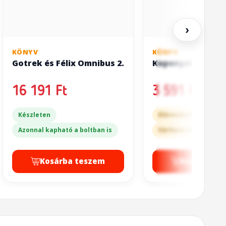
›
KÖNYV
KÖNYV
Gotrek és Félix Omnibus 2.
Koponyák útja
16 191 Ft
3 591 Ft
Készleten
Előrendelhető
Azonnal kapható a boltban is
Várható érkezés: 4-5
Kosárba teszem
Kosárba t