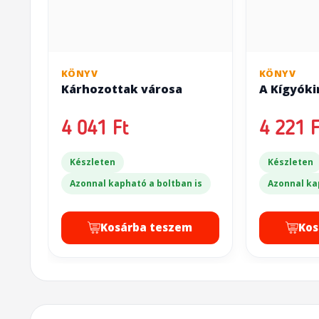
KÖNYV
KÖNYV
Kárhozottak városa
A Kígyóki
4 041 Ft
4 221 F
Készleten
Készleten
Azonnal kapható a boltban is
Azonnal ka
Kosárba teszem
Kos