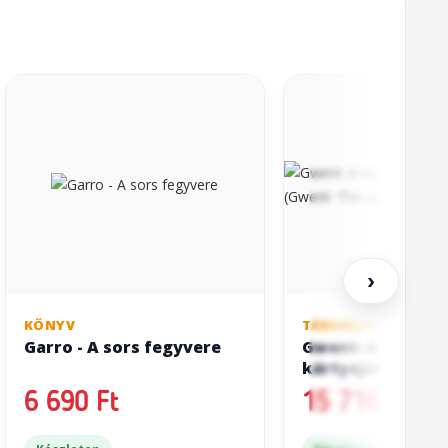
›
KÖNYV
TÁRSASJÁTÉK
Garro - A sors fegyvere
Gwent: A legend
kártyajáték (Gwe
Legendary Card 
6 690 Ft
15 716 Ft