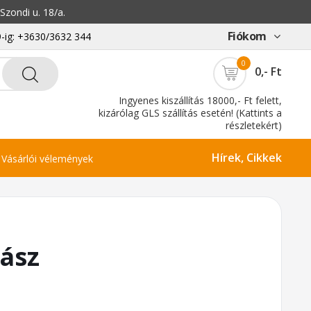
zondi u. 18/a.
Fiókom
-ig: +3630/3632 344
0
0,- Ft
Ingyenes kiszállítás 18000,- Ft felett,
kizárólag GLS szállítás esetén! (Kattints a
részletekért)
Hírek, Cikkek
Vásárlói vélemények
ász