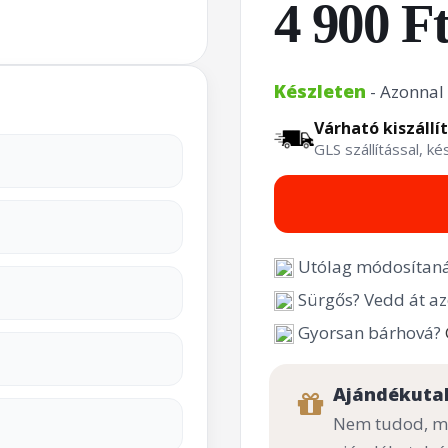
4 900 F
Készleten
- Azonnal 
Várható kiszállí
GLS szállítással, k
Utólag módosítaná
Sürgős? Vedd át az
Gyorsan bárhová?
Ajándékuta
Nem tudod, mi