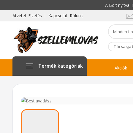
A Bolt nyitva
Átvétel Fizetés
Kapcsolat Rólunk
Társasját
Termék kategóriák
Akciók