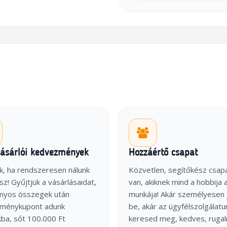
vásárlói kedvezmények
Hozzáértő csapat
k, ha rendszeresen nálunk
Közvetlen, segítőkész csap
sz! Gyűjtjük a vásárlásaidat,
van, akiknek mind a hobbija 
onyos összegek után
munkája! Akár személyesen 
ménykupont adunk
be, akár az ügyfélszolgálatu
ba, sőt 100.000 Ft
keresed meg, kedves, ruga