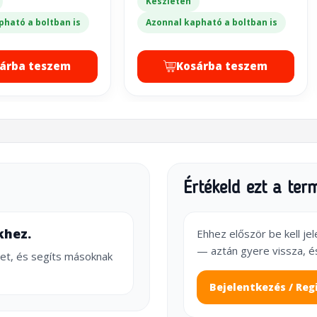
Készleten
pható a boltban is
Azonnal kapható a boltban is
árba teszem
Kosárba teszem
Értékeld ezt a ter
khez.
Ehhez először be kell je
— aztán gyere vissza, é
et, és segíts másoknak
Bejelentkezés / Reg