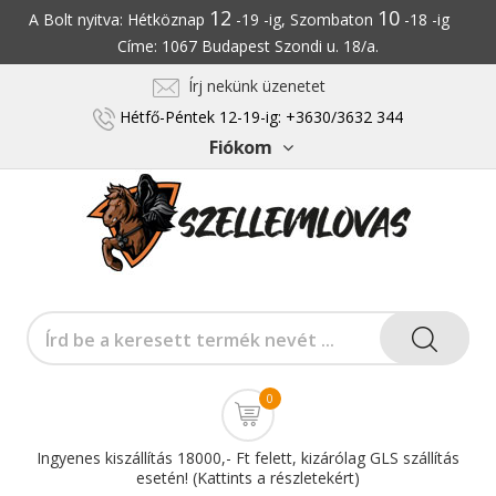
12
10
A Bolt nyitva: Hétköznap
-19 -ig, Szombaton
-18 -ig
Címe: 1067 Budapest Szondi u. 18/a.
Írj nekünk üzenetet
Hétfő-Péntek 12-19-ig: +3630/3632 344
Fiókom
0
Ingyenes kiszállítás 18000,- Ft felett, kizárólag GLS szállítás
esetén! (Kattints a részletekért)