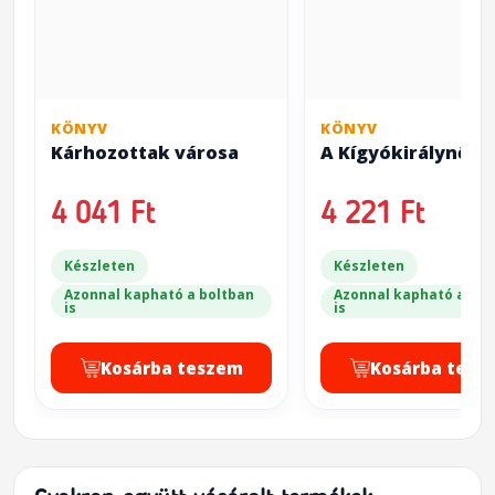
KÖNYV
KÖNYV
Kárhozottak városa
A Kígyókirálynő
4 041 Ft
4 221 Ft
Készleten
Készleten
Azonnal kapható a boltban
Azonnal kapható a bol
is
is
Kosárba teszem
Kosárba tesz