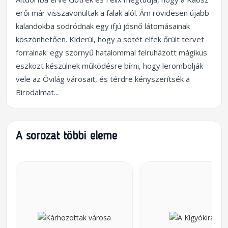
erői már visszavonultak a falak alól. Ám rövidesen újabb
kalandokba sodródnak egy ifjú jósnő látomásainak
köszönhetően. Kiderül, hogy a sötét elfek őrült tervet
forralnak: egy szörnyű hatalommal felruházott mágikus
eszközt készülnek működésre bírni, hogy lerombolják
vele az Óvilág városait, és térdre kényszerítsék a
Birodalmat...
A sorozat többi eleme