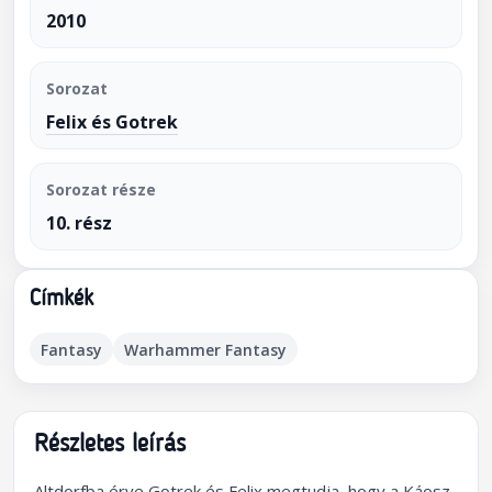
2010
Sorozat
Felix és Gotrek
Sorozat része
10. rész
Címkék
Fantasy
Warhammer Fantasy
Részletes leírás
Altdorfba érve Gotrek és Felix megtudja, hogy a Káosz