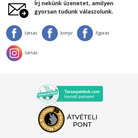
Írj nekünk üzenetet, amilyen
gyorsan tudunk válaszolunk.
.tarsas
.konyv
.figuras
.tarsas
Tarsasjatekok.com
kiemelt partnere!