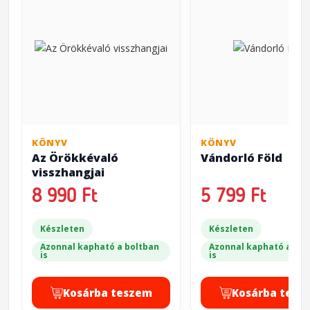
KÖNYV
KÖNYV
Az Örökkévaló
Vándorló Föld
visszhangjai
8 990 Ft
5 799 Ft
Készleten
Készleten
Azonnal kapható a boltban
Azonnal kapható a bol
is
is
Kosárba teszem
Kosárba tesz