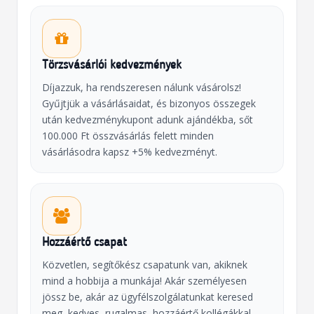
Törzsvásárlói kedvezmények
Díjazzuk, ha rendszeresen nálunk vásárolsz!
Gyűjtjük a vásárlásaidat, és bizonyos összegek
után kedvezménykupont adunk ajándékba, sőt
100.000 Ft összvásárlás felett minden
vásárlásodra kapsz +5% kedvezményt.
Hozzáértő csapat
Közvetlen, segítőkész csapatunk van, akiknek
mind a hobbija a munkája! Akár személyesen
jössz be, akár az ügyfélszolgálatunkat keresed
meg, kedves, rugalmas, hozzáértő kollégákkal