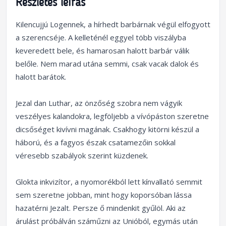
Részletes leírás
Kilencujjú Logennek, a hírhedt barbárnak végül elfogyott
a szerencséje. A kelleténél eggyel több viszályba
keveredett bele, és hamarosan halott barbár válik
belőle. Nem marad utána semmi, csak vacak dalok és
halott barátok.
Jezal dan Luthar, az önzőség szobra nem vágyik
veszélyes kalandokra, legföljebb a vívópáston szeretne
dicsőséget kivívni magának. Csakhogy kitörni készül a
háború, és a fagyos észak csatamezőin sokkal
véresebb szabályok szerint küzdenek.
Glokta inkvizítor, a nyomorékból lett kínvallató semmit
sem szeretne jobban, mint hogy koporsóban lássa
hazatérni Jezalt. Persze ő mindenkit gyűlöl. Aki az
árulást próbálván száműzni az Unióból, egymás után