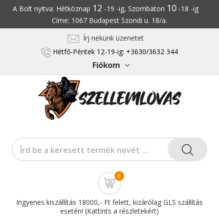
12
10
A Bolt nyitva: Hétköznap
-19 -ig, Szombaton
-18 -ig
Címe: 1067 Budapest Szondi u. 18/a.
Írj nekünk üzenetet
Hétfő-Péntek 12-19-ig: +3630/3632 344
Fiókom
0
Ingyenes kiszállítás 18000,- Ft felett, kizárólag GLS szállítás
esetén! (Kattints a részletekért)