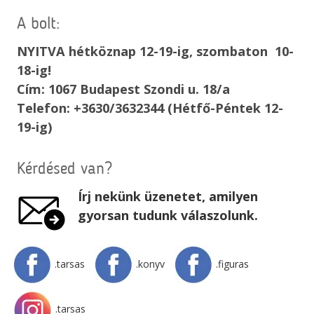
A bolt:
NYITVA hétköznap 12-19-ig, szombaton 10-
18-ig!
Cím: 1067 Budapest Szondi u. 18/a
Telefon: +3630/3632344 (Hétfő-Péntek 12-
19-ig)
Kérdésed van?
Írj nekünk üzenetet, amilyen
gyorsan tudunk válaszolunk.
.tarsas
.konyv
.figuras
.tarsas