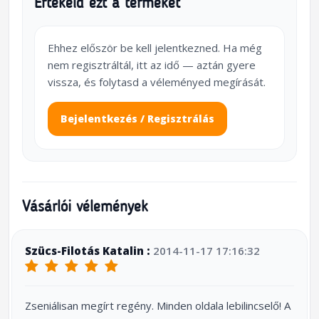
Értékeld ezt a terméket
Ehhez először be kell jelentkezned. Ha még
nem regisztráltál, itt az idő — aztán gyere
vissza, és folytasd a véleményed megírását.
Bejelentkezés / Regisztrálás
Vásárlói vélemények
Szücs-Filotás Katalin :
2014-11-17 17:16:32
Zseniálisan megírt regény. Minden oldala lebilincselő! A