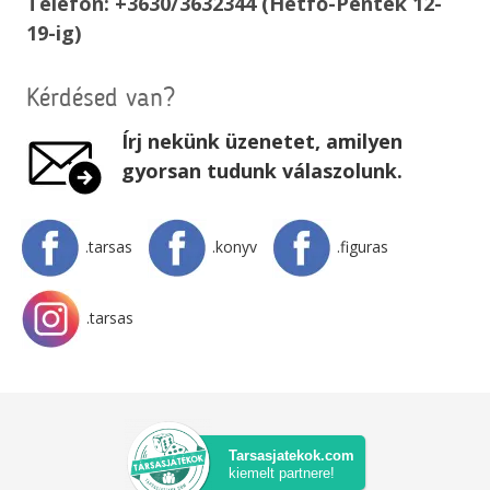
Telefon: +3630/3632344 (Hétfő-Péntek 12-
19-ig)
Kérdésed van?
Írj nekünk üzenetet, amilyen
gyorsan tudunk válaszolunk.
.tarsas
.konyv
.figuras
.tarsas
Tarsasjatekok.com
kiemelt partnere!