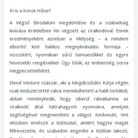
Ki is a Korok Hőse?
A Végső Birodalom megdöntése és a szabadság
kivívása érdekében Vin végzett az Uralkodóval. Ennek
eredményeként azonban a Mélység – a mindent
elborító köd halálos megnyilvánulási formája –
visszatért, nyomában sűrű hamuesőkkel és egyre
hevesebb rengésekkel. Úgy tűnik, az emberiség sorsa
megpecsételődött.
Elend Venture császár, aki a Megdicsőülés Kútja végén
csak ködszerzetté válva menekülhetett a halál torkából,
abban reménykedik, hogy sikerül rábukkannia az
Uralkodó által hátrahagyott nyomokra, amelyek
segítségével megmentheti a világot. Kedvesét, Vint
eközben emészti a bűntudat, amiért hagyta magát
félrevezetni, és szabadon engedte a Kútban lakozó,