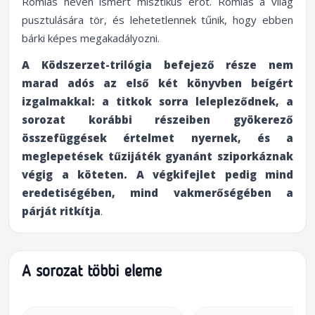
Romlás néven ismert misztikus erőt. Romlás a világ
pusztulására tör, és lehetetlennek tűnik, hogy ebben
bárki képes megakadályozni.
A Ködszerzet-trilógia befejező része nem
marad adós az első két könyvben beígért
izgalmakkal: a titkok sorra lelepleződnek, a
sorozat korábbi részeiben gyökerező
összefüggések értelmet nyernek, és a
meglepetések tűzijáték gyanánt sziporkáznak
végig a köteten. A végkifejlet pedig mind
eredetiségében, mind vakmerőségében a
párját ritkítja
.
A sorozat többi eleme