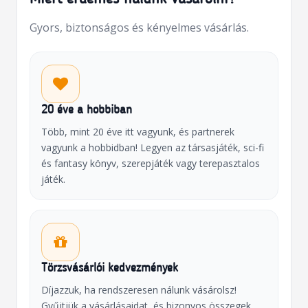
Gyors, biztonságos és kényelmes vásárlás.
20 éve a hobbiban
Több, mint 20 éve itt vagyunk, és partnerek
vagyunk a hobbidban! Legyen az társasjáték, sci-fi
és fantasy könyv, szerepjáték vagy terepasztalos
játék.
Törzsvásárlói kedvezmények
Díjazzuk, ha rendszeresen nálunk vásárolsz!
Gyűjtjük a vásárlásaidat, és bizonyos összegek