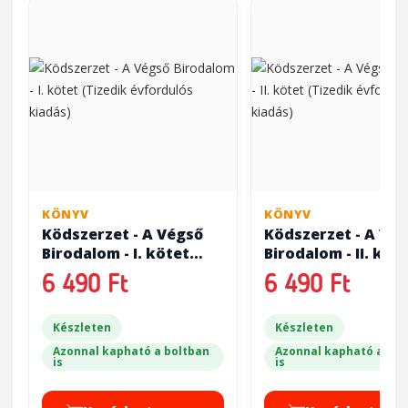
KÖNYV
KÖNYV
Ködszerzet - A Végső
Ködszerzet - A Vé
Birodalom - I. kötet
Birodalom - II. köt
(Tizedik évfordulós
(Tizedik évfordul
6 490 Ft
6 490 Ft
kiadás)
kiadás)
Készleten
Készleten
Azonnal kapható a boltban
Azonnal kapható a bol
is
is