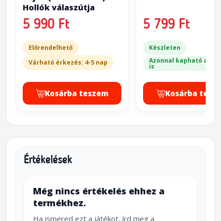
Hollók válaszútja
5 990 Ft
5 799 Ft
Előrendelhető
Készleten
Azonnal kapható a bol
Várható érkezés: 4-5 nap
is
Kosárba teszem
Kosárba tesz
Értékelések
Még nincs értékelés ehhez a
termékhez.
Ha ismered ezt a játékot, írd meg a