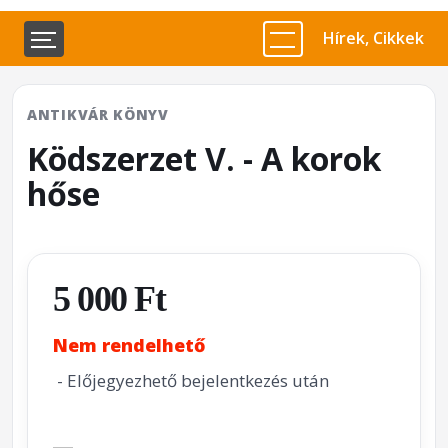
Hírek, Cikkek
ANTIKVÁR KÖNYV
Ködszerzet V. - A korok
hőse
5 000 Ft
Nem rendelhető
- Előjegyezhető bejelentkezés után