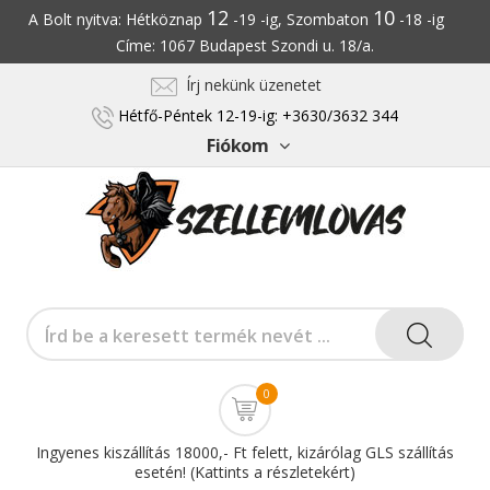
12
10
A Bolt nyitva: Hétköznap
-19 -ig, Szombaton
-18 -ig
Címe: 1067 Budapest Szondi u. 18/a.
Írj nekünk üzenetet
Hétfő-Péntek 12-19-ig: +3630/3632 344
Fiókom
0
Ingyenes kiszállítás 18000,- Ft felett, kizárólag GLS szállítás
esetén! (Kattints a részletekért)